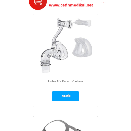
İvolve N2 Burun Maskesi
İncele