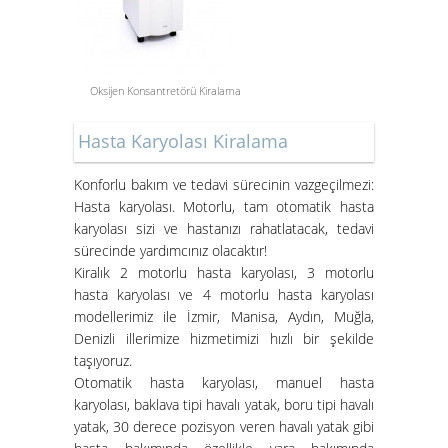
Oksijen Konsantretörü Kiralama
Aspiratör Cihazları: Hayati
Hasta Karyolası Kiralama
Öneme Sahip Bir Araç
Süper Konfor ile Hasta Bakım
Konforlu bakım ve tedavi sürecinin vazgeçilmezi:
Yatakları
Hasta karyolası. Motorlu, tam otomatik hasta
karyolası sizi ve hastanızı rahatlatacak, tedavi
sürecinde yardımcınız olacaktır!
Kiralık 2 motorlu hasta karyolası, 3 motorlu
hasta karyolası ve 4 motorlu hasta karyolası
modellerimiz ile İzmir, Manisa, Aydın, Muğla,
Denizli illerimize hizmetimizi hızlı bir şekilde
taşıyoruz.
Otomatik hasta karyolası, manuel hasta
karyolası, baklava tipi havalı yatak, boru tipi havalı
İzmir Konak Hasta Yatağı
yatak, 30 derece pozisyon veren havalı yatak gibi
Kurulumları Devam Ediyor