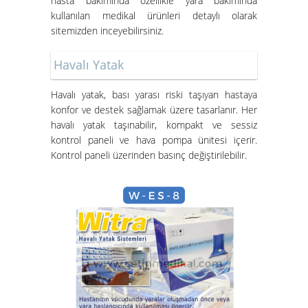
hasta bakımında özellikle yara bakımında
kullanılan medikal ürünleri detaylı olarak
sitemizden inceyebilirsiniz.
Havalı Yatak
Havalı yatak
, bası yarası riski taşıyan hastaya
konfor ve destek sağlamak üzere tasarlanır. Her
havalı yatak taşınabilir, kompakt ve sessiz
Hasta Karyolası ve Havalı Yatak
kontrol paneli ve hava pompa ünitesi içerir.
Nasıl Kurulur?
Kontrol paneli üzerinden basınç değiştirilebilir.
Hasta Karyolası Güzelbahçe