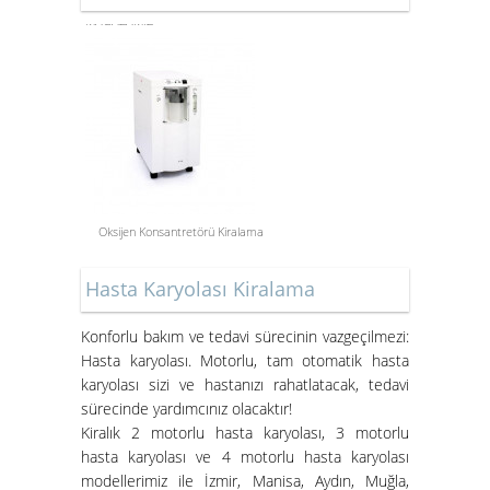
MAĞAZAMIZ
Oksijen Konsantretörü Kiralama
Aspiratör Cihazları: Hayati
Öneme Sahip Bir Araç
Hasta Karyolası Kiralama
Süper Konfor ile Hasta Bakım
Konforlu bakım ve tedavi sürecinin vazgeçilmezi:
Yatakları
Hasta karyolası. Motorlu, tam otomatik hasta
karyolası sizi ve hastanızı rahatlatacak, tedavi
sürecinde yardımcınız olacaktır!
Kiralık 2 motorlu hasta karyolası, 3 motorlu
hasta karyolası ve 4 motorlu hasta karyolası
modellerimiz ile İzmir, Manisa, Aydın, Muğla,