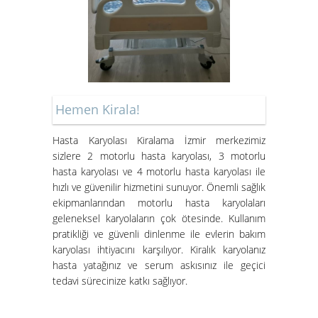
Kiralık Hasta Karyolası Bostanlı
Kiralık Hasta Karyolası
Bornova'da
Hemen Kirala!
Hasta Karyolası Muğla
Hasta Karyolası Kiralama İzmir merkezimiz
sizlere 2 motorlu hasta karyolası, 3 motorlu
Hasta Karyolası Kiralama
hasta karyolası ve 4 motorlu hasta karyolası ile
Hizmeti
hızlı ve güvenilir hizmetini sunuyor. Önemli sağlık
ekipmanlarından motorlu hasta karyolaları
geleneksel karyolaların çok ötesinde. Kullanım
pratikliği ve güvenli dinlenme ile evlerin bakım
karyolası ihtiyacını karşılıyor. Kiralık karyolanız
hasta yatağınız ve serum askısınız ile geçici
tedavi sürecinize katkı sağlıyor.