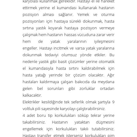
karyolası kullanmak gereklidir. Hastayı el ile hareket
ettirmek yerine el kumandası kullanarak hastanın
pozisyon alması sağlanır. Yemek ve oturma
pozisyonları için hastaya sürekli dokunmak, hasta
sırtına yastık koyarak hastaya pozisyon vermeye
çalışmak hem hastanın hassas vücuduna zarar verir
hem de yatak yaralarının iyileşmesini
engeller. Hastayı incitmek ve varsa yatak yaralarına
dokunmak tedaviyi olumsuz yönde etkiler. Bu
nedenle yastık gibi basit çözümler yerine otomatik
el kumandasıyla hasta sırtını kaldırabilmek için
hasta yatağı yerinde bir çözüm olacaktır. Ağır
hastaları kaldırmaya çalışan bakıcıda da meydana
gelen bel sorunları gibi zorluklar ortadan
kalkacaktır.
Elektrikler kesildiğinde tek seferlik olmak şartıyla 9
voltluk pili sayesinde karyolayı çalıştırabilirsiniz.
4 adet boru tip korkulukları söküp tekrar yerine
takabilirsiniz. Hastanın yataktan düşmesini
engellemek için korkulukları takılı tutabilirsiniz.
Hastayı transfer etmek isterseniz korkulukları pim