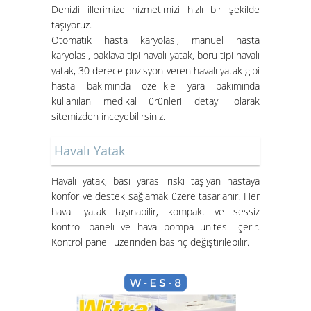
Denizli illerimize hizmetimizi hızlı bir şekilde
taşıyoruz.
Otomatik hasta karyolası, manuel hasta
karyolası, baklava tipi havalı yatak, boru tipi havalı
İzmir Konak Hasta Yatağı
yatak, 30 derece pozisyon veren havalı yatak gibi
Kurulumları Devam Ediyor
hasta bakımında özellikle yara bakımında
kullanılan medikal ürünleri detaylı olarak
sitemizden inceyebilirsiniz.
Havalı Yatak
Havalı yatak
, bası yarası riski taşıyan hastaya
konfor ve destek sağlamak üzere tasarlanır. Her
havalı yatak taşınabilir, kompakt ve sessiz
Hasta Karyolası ve Havalı Yatak
kontrol paneli ve hava pompa ünitesi içerir.
Nasıl Kurulur?
Kontrol paneli üzerinden basınç değiştirilebilir.