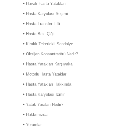
Havalı Hasta Yatakları
Hasta Karyolası Seçimi
Hasta Transfer Lifti
Hasta Bezi Çiğli
Kiralık Hasta Karyolası
Kiralık Tekerlekli Sandalye
Bostanlı
Oksijen Konsantratörü Nedir?
Kiralık Hasta Karyolası
Bornova'da
Hasta Yatakları Karşıyaka
Motorlu Hasta Yatakları
Hasta Yatakları Hakkında
Hasta Karyolası İzmir
Hasta Karyolası Muğla
Yatak Yaraları Nedir?
Hasta Karyolası Kiralama
Hizmeti
Hakkımızda
Yorumlar