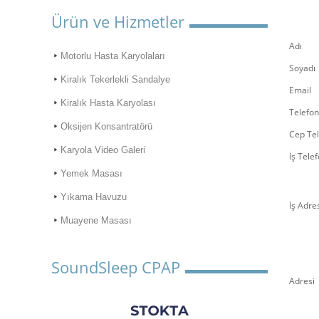
Ürün ve Hizmetler
Adı
Motorlu Hasta Karyolaları
Soyadı
Kiralık Tekerlekli Sandalye
Email
Kiralık Hasta Karyolası
Telefo
Oksijen Konsantratörü
Cep Te
Karyola Video Galeri
İş Tele
Yemek Masası
Yıkama Havuzu
İş Adre
Muayene Masası
SoundSleep CPAP
Adresi