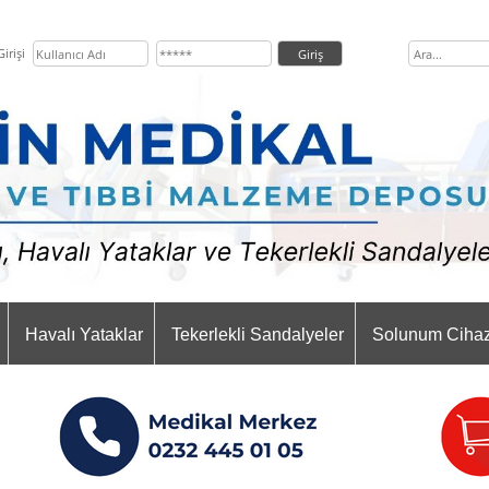
irişi
Havalı Yataklar
Tekerlekli Sandalyeler
Solunum Cihaz