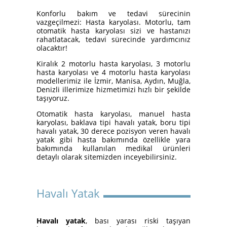
Yatakları
Konforlu bakım ve tedavi sürecinin
vazgeçilmezi: Hasta karyolası. Motorlu, tam
otomatik hasta karyolası sizi ve hastanızı
rahatlatacak, tedavi sürecinde yardımcınız
olacaktır!
Kiralık 2 motorlu hasta karyolası, 3 motorlu
hasta karyolası ve 4 motorlu hasta karyolası
modellerimiz ile İzmir, Manisa, Aydın, Muğla,
Denizli illerimize hizmetimizi hızlı bir şekilde
taşıyoruz.
Otomatik hasta karyolası, manuel hasta
karyolası, baklava tipi havalı yatak, boru tipi
İzmir Konak Hasta Yatağı
havalı yatak, 30 derece pozisyon veren havalı
Kurulumları Devam Ediyor
yatak gibi hasta bakımında özellikle yara
bakımında kullanılan medikal ürünleri
detaylı olarak sitemizden inceyebilirsiniz.
Havalı Yatak
Havalı yatak
, bası yarası riski taşıyan
Hasta Karyolası ve Havalı