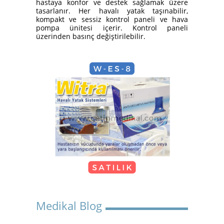
hastaya konfor ve destek sağlamak üzere
Yatak Nasıl Kurulur?
tasarlanır. Her havalı yatak taşınabilir,
kompakt ve sessiz kontrol paneli ve hava
pompa ünitesi içerir. Kontrol paneli
üzerinden basınç değiştirilebilir.
Hasta Karyolası Güzelbahçe
KİRALIK TEKERLEKLİ
Medikal Blog
SANDALYE