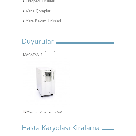
Ortopedi Ürünleri
Varis Çorapları
Yara Bakım Ürünleri
Duyurular
ONLİNE ALIŞVERİŞ
MAĞAZAMIZ
Oksijen Konsantretörü
Kiralama
Aspiratör Cihazları: Hayati
Hasta Karyolası Kiralama
Öneme Sahip Bir Araç
Süper Konfor ile Hasta Bakım