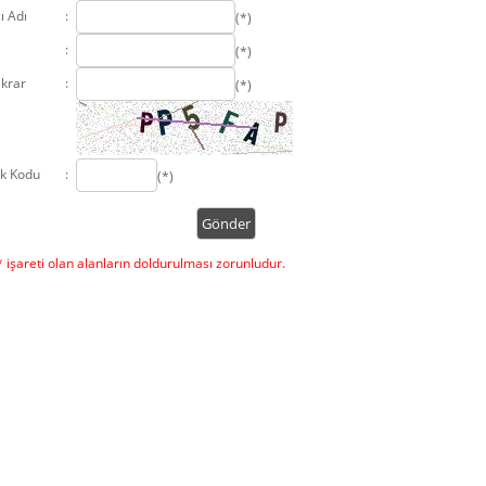
ı Adı
:
(*)
:
(*)
ekrar
:
(*)
ik Kodu
:
(*)
 işareti olan alanların doldurulması zorunludur.