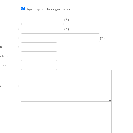
Diğer üyeler beni görebilsin.
:
(*)
:
(*)
:
(*)
nu
:
lefonu
:
fonu
:
si
:
: