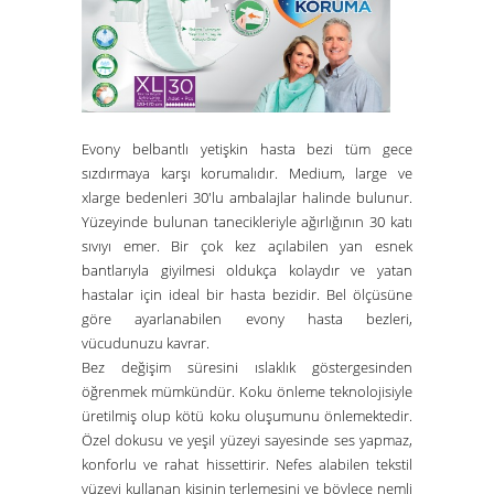
Evony belbantlı yetişkin hasta bezi tüm gece
sızdırmaya karşı korumalıdır. Medium, large ve
xlarge bedenleri 30'lu ambalajlar halinde bulunur.
Yüzeyinde bulunan tanecikleriyle ağırlığının 30 katı
sıvıyı emer. Bir çok kez açılabilen yan esnek
bantlarıyla giyilmesi oldukça kolaydır ve yatan
hastalar için ideal bir hasta bezidir. Bel ölçüsüne
göre ayarlanabilen evony hasta bezleri,
vücudunuzu kavrar.
Bez değişim süresini ıslaklık göstergesinden
öğrenmek mümkündür. Koku önleme teknolojisiyle
üretilmiş olup kötü koku oluşumunu önlemektedir.
Özel dokusu ve yeşil yüzeyi sayesinde ses yapmaz,
konforlu ve rahat hissettirir. Nefes alabilen tekstil
yüzeyi kullanan kişinin terlemesini ve böylece nemli