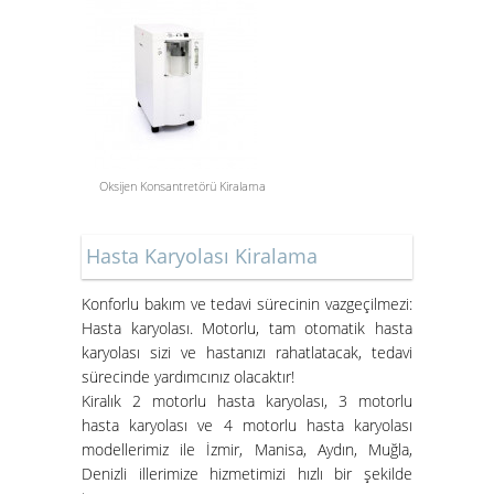
Oksijen Konsantretörü Kiralama
Aspiratör Cihazları: Hayati
Öneme Sahip Bir Araç
Hasta Karyolası Kiralama
Süper Konfor ile Hasta Bakım
Yatakları
Konforlu bakım ve tedavi sürecinin vazgeçilmezi:
Hasta karyolası. Motorlu, tam otomatik hasta
karyolası sizi ve hastanızı rahatlatacak, tedavi
sürecinde yardımcınız olacaktır!
Kiralık 2 motorlu hasta karyolası, 3 motorlu
hasta karyolası ve 4 motorlu hasta karyolası
modellerimiz ile İzmir, Manisa, Aydın, Muğla,
Denizli illerimize hizmetimizi hızlı bir şekilde