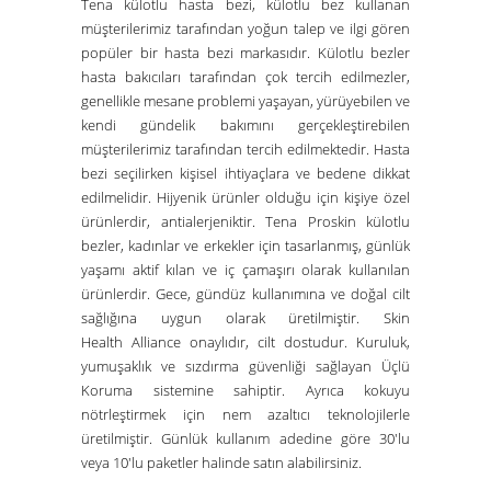
Tena külotlu hasta bezi, külotlu bez kullanan
müşterilerimiz tarafından yoğun talep ve ilgi gören
popüler bir hasta bezi markasıdır. Külotlu bezler
hasta bakıcıları tarafından çok tercih edilmezler,
genellikle mesane problemi yaşayan, yürüyebilen ve
kendi gündelik bakımını gerçekleştirebilen
müşterilerimiz tarafından tercih edilmektedir. Hasta
bezi seçilirken kişisel ihtiyaçlara ve bedene dikkat
edilmelidir. Hijyenik ürünler olduğu için kişiye özel
ürünlerdir, antialerjeniktir. Tena Proskin külotlu
bezler, kadınlar ve erkekler için tasarlanmış, günlük
yaşamı aktif kılan ve iç çamaşırı olarak kullanılan
ürünlerdir. Gece, gündüz kullanımına ve doğal cilt
sağlığına uygun olarak üretilmiştir. Skin
Health Alliance onaylıdır, cilt dostudur. Kuruluk,
yumuşaklık ve sızdırma güvenliği sağlayan Üçlü
Koruma sistemine sahiptir. Ayrıca kokuyu
nötrleştirmek için nem azaltıcı teknolojilerle
üretilmiştir. Günlük kullanım adedine göre 30'lu
veya 10'lu paketler halinde satın alabilirsiniz.