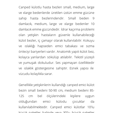
Canped külotlu hasta bezleri small, medium, large
ve xlarge bedenlerde üretilen üstün emme gücüne
sahip hasta bezlerindendir. Small beden 9
damlacık, medium, large ve xlarge bedenler 10
damlacık emme gücündedir. İdrar kaçırma problemi
olan yetişkin hastaların güvenle kullanabileceği
külot bezler, iç çamaşır olarak kullanılabilir. Kokuyu
ve ıslaklığı hapseden emici tabakası ve sızma
önleciyi bariyerleri vardır. Anatomik yapılı külot bez,
kolayca yanlardan sökülüp atılabilir. Tekstil yüzeyli
ve yumuşak dokuludur. Ses yapmayan özelliktedir
ve ıslaklık göstergesine sahiptir. Esnek yapısı ile
vücudu kolaylıkla sarar.
Genellikle yetişkinlerin kullandığı canped emici külot
bezin small bedeni 50-90 cm, medium bedeni 85-
125 cm bel ölçülerindeki kişilere uygun
olduğundan emici külodu çocuklar da
kullanılabilmektedir. Canped emici külotlar 10'lu
küçük paketler halinde veya 30'lu büyük paketler