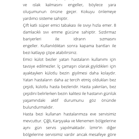
ve ıslak kalmasını engeller, böylece yara
oluşumunun önüne geçer. Kokuyu önlemeye
yardımcı sisteme sahiptir.
Çift katlı süper emici tabakası ile sıvıyı hızla emer.
8
damlacıklı sıvı emme gücüne sahiptir.
Sızdırmaz
bariyerleri ile idrarın sızmasını
engeller.
Kullanıldıktan sonra kapama bantları ile
bezi katlayıp çöpe atabilirsiniz.
Emici külot bezler yatan hastaların kullanımı için
tavsiye edilmezler. İç çamaşırı olarak giyildikleri için
ayaktayken külotlu bezin giyilmesi daha kolaydır.
Yatan hastaların daha az tercih etmiş oldukları bez
çeşidi, külotlu hasta bezleridir. Hasta yakınları, bez
çeşidini
belirlerken bezin kalitesi ile
hastanın günlük
yaşamındaki aktif durumunu göz önünde
bulundurmalıdır.
Hasta bezi kullanan hastalarımıza eve servisimiz
mevcuttur. Çiğli, Karşıyaka ve Menemen bölgelerine
aynı gün servis yapılmaktadır. İzmir’in diğer
bölgelerine servisimiz vardır ancak mesafeye göre