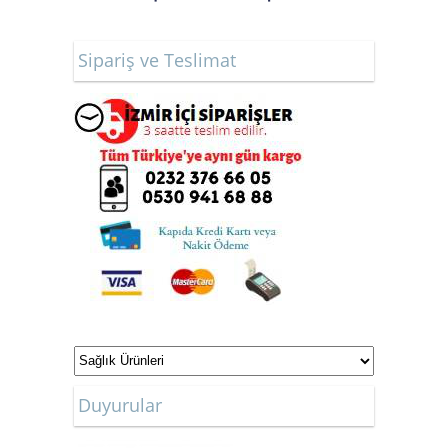
Sipariş ve Teslimat
ONLİNE ALIŞVERİŞ
Duyurular
MAĞAZAMIZ