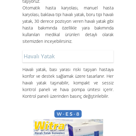
taşıyoruz.
Otomatik hasta karyolası, manuel hasta
karyolası, baklava tipi havalı yatak, boru tipi havalı
İzmir Konak Hasta Yatağı
yatak, 30 derece pozisyon veren havalı yatak gibi
Kurulumları Devam Ediyor
hasta bakımında özellikle yara bakımında
kullanılan medikal ürünleri detaylı olarak
sitemizden inceyebilirsiniz.
Havalı Yatak
Havalı yatak
, bası yarası riski taşıyan hastaya
konfor ve destek sağlamak üzere tasarlanır. Her
Hasta Karyolası ve Havalı Yatak
havalı yatak taşınabilir, kompakt ve sessiz
Nasıl Kurulur?
kontrol paneli ve hava pompa ünitesi içerir.
Kontrol paneli üzerinden basınç değiştirilebilir.