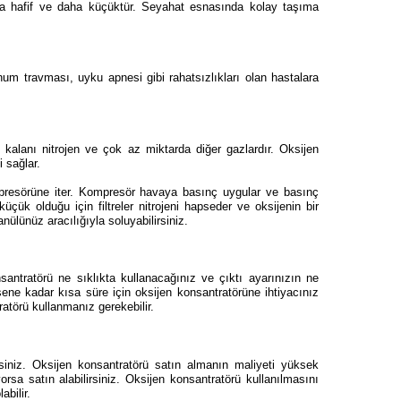
 daha hafif ve daha küçüktür. Seyahat esnasında kolay taşıma
num travması, u
yku apnesi gibi rahatsızlıkları olan hastalara
 kalanı nitrojen ve çok az miktarda diğer gazlardır.
Oksijen
i sağlar.
resörüne iter.
Kompresör havaya basınç uygular ve
b
asınç
üçük olduğu için filtreler nitrojeni hapseder ve oksijenin bir
ülünüz aracılığıyla soluyabilirsiniz.
antratörü ne sıklıkta kullanacağınız ve çıktı ayarınızın ne
eşene kadar kısa süre için oksijen konsantratörüne ihtiyacınız
tratörü kullanmanız gerekebilir.
iniz.
Oksijen konsantratörü satın almanın maliyeti yüksek
orsa satın alabilirsiniz.
Oksijen konsantratörü kullanılmasını
abilir.