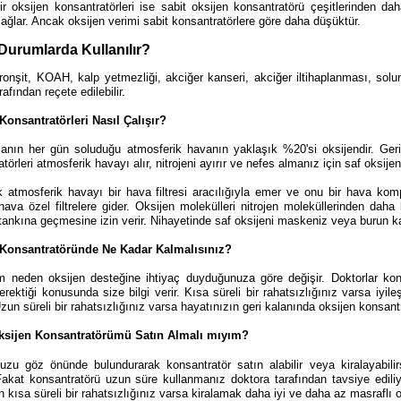
lir oksijen konsantratörleri ise sabit oksijen konsantratörü çeşitlerinden
ağlar. Ancak oksijen verimi sabit konsantratörlere göre daha düşüktür.
Durumlarda Kullanılır?
ronşit,
KOAH, k
alp yetmezliği, a
kciğer kanseri, a
kciğer iltihaplanması, s
olu
rafından reçete edilebilir.
Konsantratörleri Nasıl Çalışır?
anın her gün soluduğu atmosferik havanın yaklaşık %20'si oksijendir.
Geri
törleri atmosferik havayı alır, nitrojeni ayırır ve nefes almanız için saf oksijen
ak atmosferik havayı bir hava filtresi aracılığıyla emer ve onu bir hava komp
hava özel filtrelere gider.
Oksijen molekülleri nitrojen moleküllerinden daha k
tankına geçmesine izin verir.
Nihayetinde saf o
ksijeni
maskeniz veya burun kan
 Konsantratöründe Ne Kadar Kalmalısınız?
 neden oksijen desteğine ihtiyaç duyduğunuza göre değişir. Doktorlar kons
rektiği konusunda size bilgi verir. Kısa süreli bir rahatsızlığınız varsa iyil
 Uzun süreli bir rahatsızlığınız varsa hayatınızın geri kalanında oksijen konsan
ksijen Konsantratörümü Satın Almalı mıyım?
zu göz önünde bulundurarak konsantratör satın alabilir veya kiralayabilirs
. Fakat konsantratörü uzun süre kullanmanız doktora tarafından tavsiye ediliy
n kısa süreli bir rahatsızlığınız varsa kiralamak daha iyi ve daha az masraflı ol