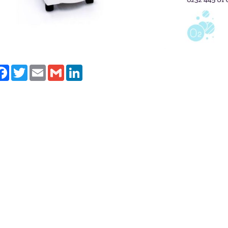
laş
Facebook
Twitter
Email
Gmail
LinkedIn