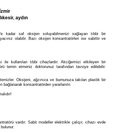
İzmir
lıkesir, aydın
'e kadar saf oksijen soluyabilmenizi sağlayan tıbbi bir
cınız olabilir.
Bazı oksijen konsantratörleri ise sabittir ve
 ile kullanılan tıbbi cihazlardır. Akciğerinizi etkileyen bir
rü temin etmeniz doktorunuz tarafından tavsiye edilebilir.
temizler. Oksijeni, ağzınıza ve burnunuza takılan plastik bir
n bağlanarak konsantratörden yararlanılır.
alıdır!
ntratörü vardır. Sabit modeller elektrikle çalışır, cihazı evde
i bulunur.