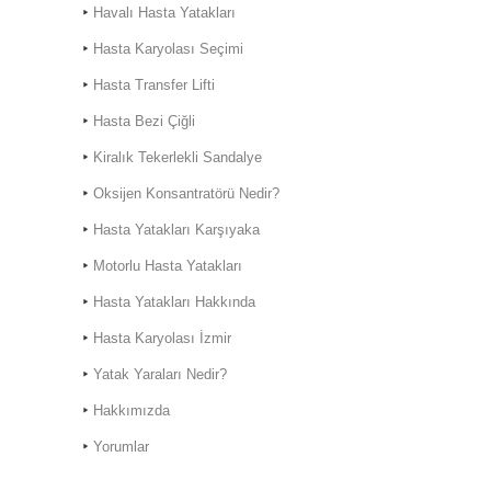
Havalı Hasta Yatakları
Bornova'da
Hasta Karyolası Seçimi
Hasta Transfer Lifti
Hasta Bezi Çiğli
Hasta Karyolası Muğla
Kiralık Tekerlekli Sandalye
Hasta Karyolası Kiralama
Oksijen Konsantratörü Nedir?
Hizmeti
Hasta Yatakları Karşıyaka
Motorlu Hasta Yatakları
Hasta Yatakları Hakkında
Hasta Karyolası İzmir
Yatak Yaraları Nedir?
Hakkımızda
Yorumlar