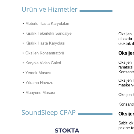
Ürün ve Hizmetler
Motorlu Hasta Karyolaları
Kiralık Tekerlekli Sandalye
Oksijen
cihazdır
Kiralık Hasta Karyolası
elektrik i
Oksije
Oksijen Konsantratörü
Oksijen 
Karyola Video Galeri
rahatsız
Konsantr
Yemek Masası
Oksijen 
Yıkama Havuzu
maske ve
Muayene Masası
Oksijen k
Konsantr
SoundSleep CPAP
Oksije
Sabit oks
prizine t