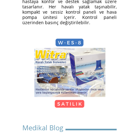
hastaya konfor ve destek sağlamak üzere
Hasta Karyolası Güzelbahçe
tasarlanır. Her havalı yatak taşınabilir,
kompakt ve sessiz kontrol paneli ve hava
pompa ünitesi içerir. Kontrol paneli
üzerinden basınç değiştirilebilir.
KİRALIK TEKERLEKLİ
SANDALYE
Kiralık Hasta Karyolası
Medikal Blog
Bostanlı
Kiralık Hasta Karyolası