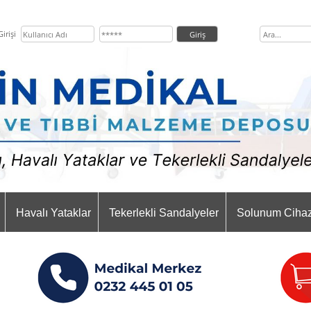
irişi
Havalı Yataklar
Tekerlekli Sandalyeler
Solunum Cihaz