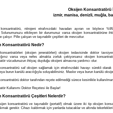
Oksijen Konsantratörü 
izmir, manisa, denizli, muğla, ba
 konsantratörü, nitrojeni etrafınızdaki havadan ayıran ve böylece %95
.
Solunumunuzu etkileyen bir durumunuz varsa oksijen konsantratörüne ihtiya
le çalışır.
Pille çalışan ve taşınabilir çeşitleri de mevcuttur.
n Konsantratörü Nedir?
konsantratörleri (oksijen jeneratörleri) oksijen tedavisinde doktor tavsiyesi
lığınız varsa veya nefes almakta zorluk çekiyorsanız oksijen konsantratö
atör vücudunuzun ihtiyaç duyduğu oksijeni almasına yardımcı olur.
konsantratörü saf oksijen sağlamak için etrafınızdaki havayı sürekli olarak 
ya burun kanülü aracılığıyla soluyabilirsiniz. Maske veya burun kanülü oksije
onsantratörü doktor tarafından reçete edilmediği sürece kesinlikle kullanılmam
atör Kullanımı Doktor Reçetesi ile Başlar!
n Konsantratörü Çeşitleri Nelerdir?
ijen konsantratörü ve taşınabilir (portatif) olmak üzere iki tip oksijen konsa
akmak gerekir. Cihazı kaldırmak için yanlarda tutacaklar ve altında tekerlekler