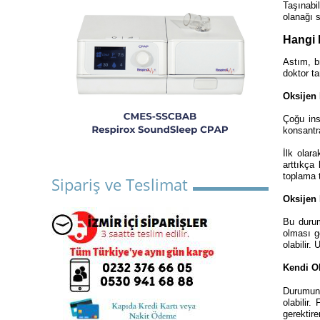
Taşınabi
olanağı s
Hangi 
Astım, b
doktor ta
Oksijen 
Çoğu ins
konsantra
İlk olar
arttıkça 
toplama 
Sipariş ve Teslimat
Oksijen
Bu durum
olması ge
olabilir.
Kendi O
Durumunu
olabilir
gerektire