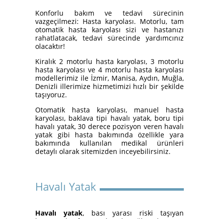
Konforlu bakım ve tedavi sürecinin
vazgeçilmezi: Hasta karyolası. Motorlu, tam
İzmir Konak Hasta Yatağı
otomatik hasta karyolası sizi ve hastanızı
Kurulumları Devam Ediyor
rahatlatacak, tedavi sürecinde yardımcınız
olacaktır!
Kiralık 2 motorlu hasta karyolası, 3 motorlu
hasta karyolası ve 4 motorlu hasta karyolası
modellerimiz ile İzmir, Manisa, Aydın, Muğla,
Denizli illerimize hizmetimizi hızlı bir şekilde
taşıyoruz.
Otomatik hasta karyolası, manuel hasta
karyolası, baklava tipi havalı yatak, boru tipi
havalı yatak, 30 derece pozisyon veren havalı
Hasta Karyolası ve Havalı
yatak gibi hasta bakımında özellikle yara
Yatak Nasıl Kurulur?
bakımında kullanılan medikal ürünleri
detaylı olarak sitemizden inceyebilirsiniz.
Havalı Yatak
Havalı yatak
, bası yarası riski taşıyan