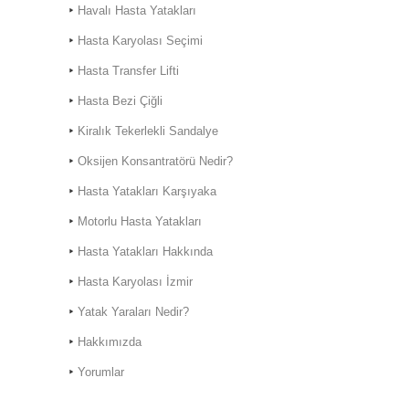
Havalı Hasta Yatakları
Hasta Karyolası Seçimi
Hasta Transfer Lifti
Hasta Bezi Çiğli
Kiralık Hasta Karyolası
Kiralık Tekerlekli Sandalye
Bostanlı
Oksijen Konsantratörü Nedir?
Kiralık Hasta Karyolası
Bornova'da
Hasta Yatakları Karşıyaka
Motorlu Hasta Yatakları
Hasta Yatakları Hakkında
Hasta Karyolası İzmir
Hasta Karyolası Muğla
Yatak Yaraları Nedir?
Hasta Karyolası Kiralama
Hizmeti
Hakkımızda
Yorumlar