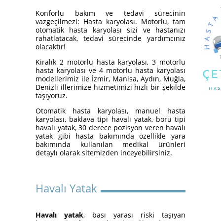
Yatakları
Konforlu bakım ve tedavi sürecinin
vazgeçilmezi: Hasta karyolası. Motorlu, tam
otomatik hasta karyolası sizi ve hastanızı
rahatlatacak, tedavi sürecinde yardımcınız
olacaktır!
Kiralık 2 motorlu hasta karyolası, 3 motorlu
hasta karyolası ve 4 motorlu hasta karyolası
modellerimiz ile İzmir, Manisa, Aydın, Muğla,
Denizli illerimize hizmetimizi hızlı bir şekilde
taşıyoruz.
Otomatik hasta karyolası, manuel hasta
karyolası, baklava tipi havalı yatak, boru tipi
İzmir Konak Hasta Yatağı
havalı yatak, 30 derece pozisyon veren havalı
Kurulumları Devam Ediyor
yatak gibi hasta bakımında özellikle yara
bakımında kullanılan medikal ürünleri
detaylı olarak sitemizden inceyebilirsiniz.
Havalı Yatak
Havalı yatak
, bası yarası riski taşıyan
Hasta Karyolası ve Havalı