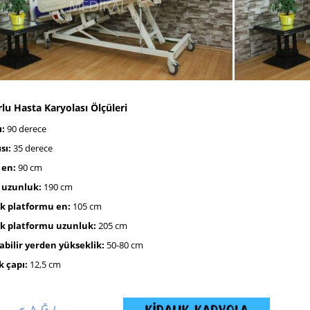
lu Hasta Karyolası Ölçüleri
ı:
90 derece
sı:
35 derece
 en:
90 cm
k uzunluk:
190 cm
ak platformu en:
105 cm
ak platformu uzunluk:
205 cm
abilir yerden yükseklik:
50-80 cm
k çapı:
12,5 cm