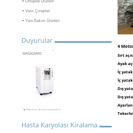
Ortopedi Ürünleri
Varis Çorapları
Yara Bakım Ürünleri
Duyurular
ONLİNE ALIŞVERİŞ
4 Motor
MAĞAZAMIZ
Sırt açıs
Ayak açı
İç yatak
İç yata
Dış yat
Dış yat
Ayarlan
Oksijen Konsantretörü
Kiralama
Tekerle
Aspiratör Cihazları: Hayati
Hasta Karyolası Kiralama
Öneme Sahip Bir Araç
Süper Konfor ile Hasta Bakım