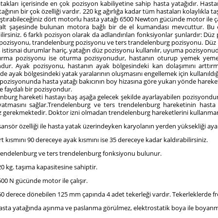
takları içerisinde en çok pozisyon kabiliyetine sahip hasta yatağıdır. Has
ağının bir çok özelliği vardır. 220 kg ağırlığa kadar tüm hastaları kolaylıkla
ıştırabileceğiniz dört motorlu hasta yatağı 6500 Newton gücünde motor ile çal
alt şaşesinde bulunan motora bağlı bir de el kumandası mevcuttur. Bu e
bilirsiniz. 6 farklı pozisyon olarak da adlandırılan fonksiyonlar şunlardır: D
pozisyonu, trandelenburg pozisyonu ve ters trandelenburg pozisyonu. Düz po
 istisnai durumlar hariç, yatağın düz pozisyonu kullanılır, uyuma pozisyonu
dırma pozisyonu ise oturma pozisyonudur, hastanın oturup yemek yeme ve
dur. Ayak pozisyonu, hastanın ayak bölgesindeki kan dolaşımını arttırm
de ayak bölgesindeki yatak yaralarının oluşmasını engellemek için kullanıldığı
pozisyonunda hasta yatağı bakıcının boy hizasına göre yukarı yönde hareke
e faydalı bir pozisyondur.
nburg hareketi hastayı baş aşağa gelecek şekilde ayarlayabilen pozisyondur
yatmasını sağlar.Trendelenburg ve ters trendelenburg hareketinin hasta
 gerekmektedir. Doktor izni olmadan trendelenburg hareketlerini kullanmanız
ansör özelliği ile hasta yatak üzerindeyken karyolanın yerden yüksekliği ayarla
rt kısmını 90 dereceye ayak kısmını ise 35 dereceye kadar kaldırabilirsiniz.
rendelenburg ve ters trendelenburg fonksiyonu bulunur.
0 kg. taşıma kapasitesine sahiptir.
00 N gücünde motor ile çalışır.
0 derece dönebilen 125 mm çapında 4 adet tekerleği vardır. Tekerleklerde fren
asta yatağında aşınma ve paslanma görülmez, elektrostatik boya ile boyanmı