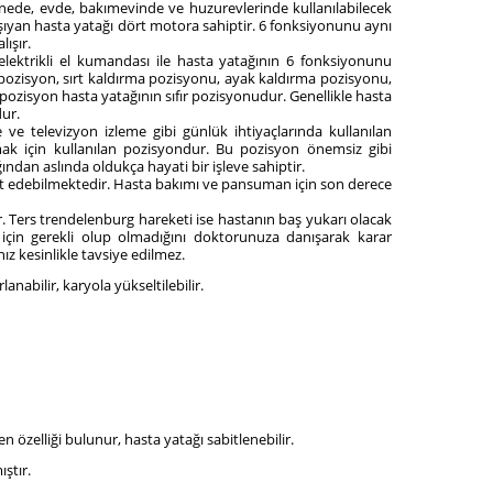
tanede, evde, bakımevinde ve huzurevlerinde kullanılabilecek
 taşıyan hasta yatağı dört motora sahiptir. 6 fonksiyonunu aynı
ışır.
lektrikli el kumandası ile hasta yatağının 6 fonksiyonunu
üz pozisyon, sırt kaldırma pozisyonu, ayak kaldırma pozisyonu,
zisyon hasta yatağının sıfır pozisyonudur. Genellikle hasta
dur.
 televizyon izleme gibi günlük ihtiyaçlarında kullanılan
ak için kullanılan pozisyondur. Bu pozisyon önemsiz gibi
ndan aslında oldukça hayati bir işleve sahiptir.
t edebilmektedir. Hasta bakımı ve pansuman için son derece
. Ters trendelenburg hareketi ise hastanın baş yukarı olacak
 için gerekli olup olmadığını doktorunuza danışarak karar
 kesinlikle tavsiye edilmez.
nabilir, karyola yükseltilebilir.
 özelliği bulunur, hasta yatağı sabitlenebilir.
ştır.