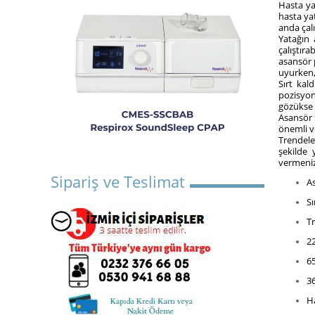
Hasta ya
hasta yat
anda çal
Yatağın 
çalıştıra
asansör 
uyurken,
Sırt kal
pozisyon
gözükse 
Asansör 
önemli v
Trendele
şekilde 
vermeniz
Sipariş ve Teslimat
As
Sı
T
22
65
36
H