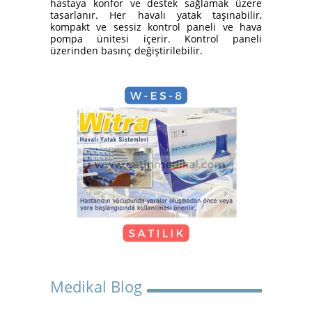
hastaya konfor ve destek sağlamak üzere
Yatak Nasıl Kurulur?
tasarlanır. Her havalı yatak taşınabilir,
kompakt ve sessiz kontrol paneli ve hava
pompa ünitesi içerir. Kontrol paneli
üzerinden basınç değiştirilebilir.
Hasta Karyolası Güzelbahçe
KİRALIK TEKERLEKLİ
SANDALYE
Medikal Blog