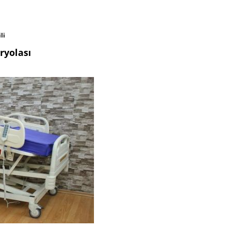
li
ryolası