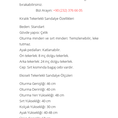
bırakabilirsiniz.
Bizi Arayın:
+90 (232) 376 66 05
Kiralık Tekerlekli Sandalye Özellikleri
Beden: Standart
Gövde yapısı: Çelik
Oturma minderi ve sırt minderi: Temizlenebilir, leke
tutmaz.
Ayak pedalları: Katlanabilir.
Ön tekerlek: 8 inç dolgu tekerlek.
Arka tekerlek: 24 inç dolgu tekerlek.
Cep: Sırt kısmında bagaj cebi vardır.
Ekoseli Tekerlekli Sandalye Ölçüleri
Oturma Genişliği:
46 cm
Oturma Derinliği:
40
cm
Oturma Yeri Yüksekliği:
48 cm
Sırt Yüksekliği:
40 cm
Kolçak Yüksekliği:
30
cm
Ayak Yüksekliği:
40-48 cm