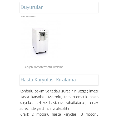
Duyurular
ONLİNE ALIŞVERİŞ
MAĞAZAMIZ
Oksijen Konsantretörü Kiralama
Aspiratör Cihazları: Hayati
Hasta Karyolası Kiralama
Öneme Sahip Bir Araç
Süper Konfor ile Hasta Bakım
Konforlu bakım ve tedavi sürecinin vazgeçilmezi:
Yatakları
Hasta karyolası. Motorlu, tam otomatik hasta
karyolası sizi ve hastanızı rahatlatacak, tedavi
sürecinde yardımcınız olacaktır!
Kiralık 2 motorlu hasta karyolası, 3 motorlu