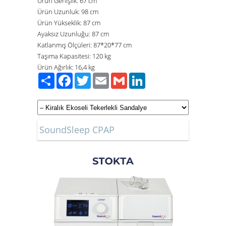
Ürün Genişlik:
67 cm
Ürün Uzunluk:
98
cm
Ürün Yükseklik:
87
cm
Ayaksız Uzunluğu:
87 cm
Katlanmış Ölçüleri:
87*20*77 cm
Taşıma Kapasitesi:
120 kg
Ürün Ağırlık:
16,4 kg
Paylaş
Facebook
Twitter
Email
Gmail
LinkedIn
SoundSleep CPAP