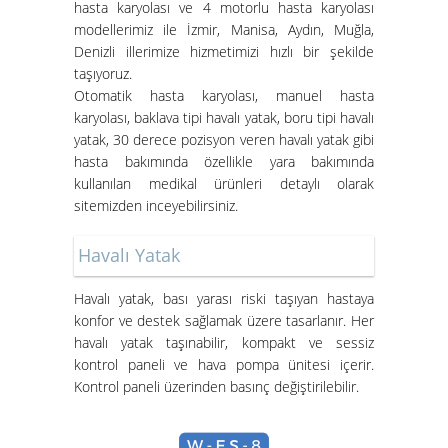
hasta karyolası ve 4 motorlu hasta karyolası
modellerimiz ile İzmir, Manisa, Aydın, Muğla,
Denizli illerimize hizmetimizi hızlı bir şekilde
taşıyoruz.
Otomatik hasta karyolası, manuel hasta
karyolası, baklava tipi havalı yatak, boru tipi havalı
yatak, 30 derece pozisyon veren havalı yatak gibi
İzmir Konak Hasta Yatağı
hasta bakımında özellikle yara bakımında
Kurulumları Devam Ediyor
kullanılan medikal ürünleri detaylı olarak
sitemizden inceyebilirsiniz.
Havalı Yatak
Havalı yatak
, bası yarası riski taşıyan hastaya
konfor ve destek sağlamak üzere tasarlanır. Her
havalı yatak taşınabilir, kompakt ve sessiz
Hasta Karyolası ve Havalı Yatak
kontrol paneli ve hava pompa ünitesi içerir.
Nasıl Kurulur?
Kontrol paneli üzerinden basınç değiştirilebilir.