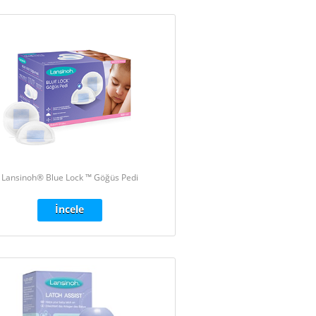
Lansinoh® Blue Lock ™ Göğüs Pedi
İncele