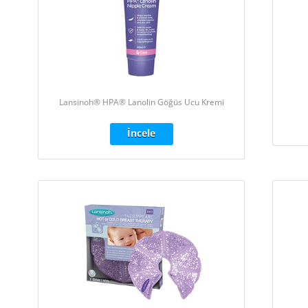
Lansinoh® HPA® Lanolin Göğüs Ucu Kremi
İncele