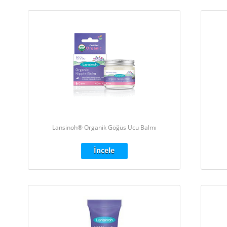
Lansinoh® Organik Göğüs Ucu Balmı
İncele