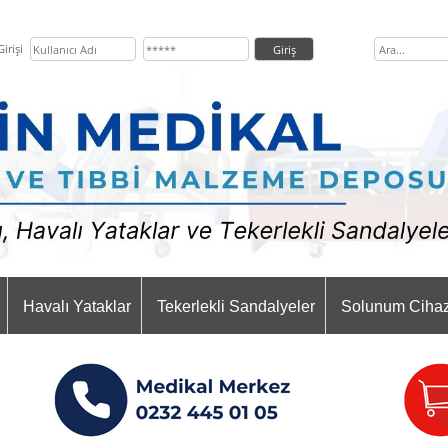
irişi
Havalı Yataklar
Tekerlekli Sandalyeler
Solunum Cihaz