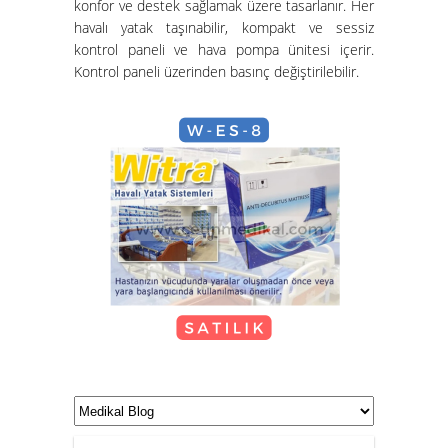
konfor ve destek sağlamak üzere tasarlanır. Her
havalı yatak taşınabilir, kompakt ve sessiz
Hasta Karyolası ve Havalı Yatak
kontrol paneli ve hava pompa ünitesi içerir.
Nasıl Kurulur?
Kontrol paneli üzerinden basınç değiştirilebilir.
Hasta Karyolası Güzelbahçe
KİRALIK TEKERLEKLİ