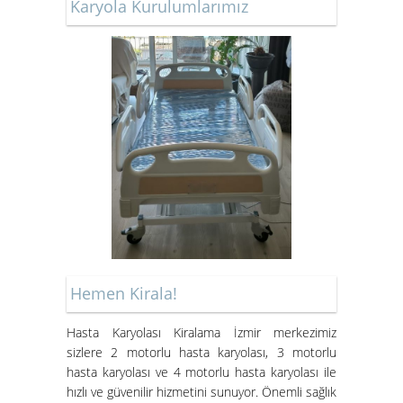
Karyola Kurulumlarımız
SANDALYE
Kiralık Hasta Karyolası Bostanlı
Kiralık Hasta Karyolası
Bornova'da
Hemen Kirala!
Hasta Karyolası Kiralama İzmir merkezimiz
Hasta Karyolası Muğla
sizlere 2 motorlu hasta karyolası, 3 motorlu
Hasta Karyolası Kiralama
hasta karyolası ve 4 motorlu hasta karyolası ile
Hizmeti
hızlı ve güvenilir hizmetini sunuyor. Önemli sağlık