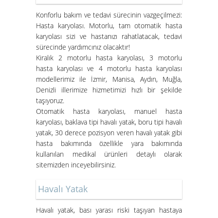
Süper Konfor ile Hasta Bakım
Konforlu bakım ve tedavi sürecinin vazgeçilmezi:
Yatakları
Hasta karyolası. Motorlu, tam otomatik hasta
karyolası sizi ve hastanızı rahatlatacak, tedavi
sürecinde yardımcınız olacaktır!
Kiralık 2 motorlu hasta karyolası, 3 motorlu
hasta karyolası ve 4 motorlu hasta karyolası
modellerimiz ile İzmir, Manisa, Aydın, Muğla,
Denizli illerimize hizmetimizi hızlı bir şekilde
taşıyoruz.
Otomatik hasta karyolası, manuel hasta
karyolası, baklava tipi havalı yatak, boru tipi havalı
yatak, 30 derece pozisyon veren havalı yatak gibi
İzmir Konak Hasta Yatağı
hasta bakımında özellikle yara bakımında
Kurulumları Devam Ediyor
kullanılan medikal ürünleri detaylı olarak
sitemizden inceyebilirsiniz.
Havalı Yatak
Havalı yatak
, bası yarası riski taşıyan hastaya