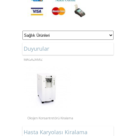
Duyurular
ONLİNE ALIŞVERİŞ
MAĞAZAMIZ
Oksijen Konsantretörü Kiralama
Aspiratör Cihazları: Hayati
Hasta Karyolası Kiralama
Öneme Sahip Bir Araç