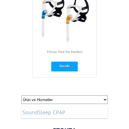
Fitmax Total Yüz Maskesi
İncele
SoundSleep CPAP