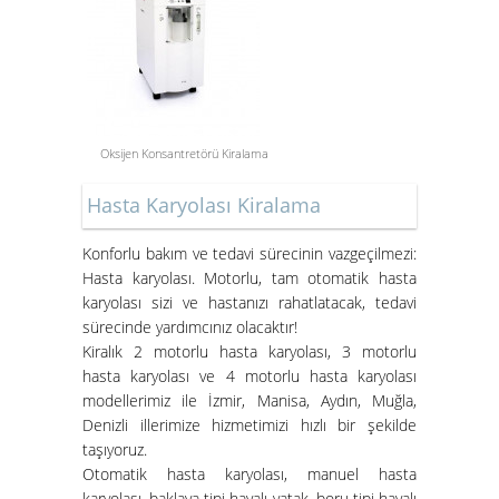
Oksijen Konsantretörü Kiralama
Aspiratör Cihazları: Hayati
Hasta Karyolası Kiralama
Öneme Sahip Bir Araç
Süper Konfor ile Hasta Bakım
Konforlu bakım ve tedavi sürecinin vazgeçilmezi:
Yatakları
Hasta karyolası. Motorlu, tam otomatik hasta
karyolası sizi ve hastanızı rahatlatacak, tedavi
sürecinde yardımcınız olacaktır!
Kiralık 2 motorlu hasta karyolası, 3 motorlu
hasta karyolası ve 4 motorlu hasta karyolası
modellerimiz ile İzmir, Manisa, Aydın, Muğla,
Denizli illerimize hizmetimizi hızlı bir şekilde
taşıyoruz.
Otomatik hasta karyolası, manuel hasta
karyolası, baklava tipi havalı yatak, boru tipi havalı