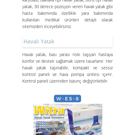
yatak, 30 derece pozisyon veren havalı yatak gibi
İzmir Konak Hasta Yatağı
hasta bakımında özellikle yara bakımında
Kurulumları Devam Ediyor
kullanılan medikal ürünleri detaylı olarak
sitemizden inceyebilirsiniz.
Havalı Yatak
Havalı yatak
, bası yarası riski taşıyan hastaya
konfor ve destek sağlamak üzere tasarlanır. Her
havalı yatak taşınabilir, kompakt ve sessiz
Hasta Karyolası ve Havalı Yatak
kontrol paneli ve hava pompa ünitesi içerir.
Nasıl Kurulur?
Kontrol paneli üzerinden basınç değiştirilebilir.
Hasta Karyolası Güzelbahçe