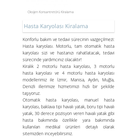
Oksijen Konsantretörü Kiralama
Aspiratör Cihazları: Hayati
Hasta Karyolası Kiralama
Öneme Sahip Bir Araç
Süper Konfor ile Hasta Bakım
Konforlu bakım ve tedavi sürecinin vazgeçilmezi:
Yatakları
Hasta karyolası. Motorlu, tam otomatik hasta
karyolası sizi ve hastanızı rahatlatacak, tedavi
sürecinde yardımcınız olacaktır!
Kiralık 2 motorlu hasta karyolası, 3 motorlu
hasta karyolası ve 4 motorlu hasta karyolası
modellerimiz ile İzmir, Manisa, Aydın, Muğla,
Denizli illerimize hizmetimizi hızlı bir şekilde
taşıyoruz.
Otomatik hasta karyolası, manuel hasta
karyolası, baklava tipi havalı yatak, boru tipi havalı
yatak, 30 derece pozisyon veren havalı yatak gibi
İzmir Konak Hasta Yatağı
hasta bakımında özellikle yara bakımında
Kurulumları Devam Ediyor
kullanılan medikal ürünleri detaylı olarak
sitemizden inceyebilirsiniz.