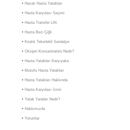
Havalı Hasta Yatakları
Bornova'da
Hasta Karyolası Seçimi
Hasta Transfer Lifti
Hasta Bezi Çiğli
Hasta Karyolası Muğla
Kiralık Tekerlekli Sandalye
Hasta Karyolası Kiralama
Oksijen Konsantratörü Nedir?
Hizmeti
Hasta Yatakları Karşıyaka
Motorlu Hasta Yatakları
Hasta Yatakları Hakkında
Hasta Karyolası İzmir
Yatak Yaraları Nedir?
Hakkımızda
Yorumlar