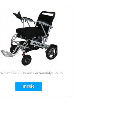
ra Hafif Akülü Tekerlekli Sandalye P206
İncele