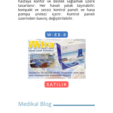
hastaya konfor ve destek sağlamak üzere
Hasta Karyolası Güzelbahçe
tasarlanır. Her havalı yatak taşınabilir,
kompakt ve sessiz kontrol paneli ve hava
pompa ünitesi içerir. Kontrol paneli
üzerinden basınç değiştirilebilir.
KİRALIK TEKERLEKLİ
SANDALYE
Kiralık Hasta Karyolası
Medikal Blog
Bostanlı
Kiralık Hasta Karyolası