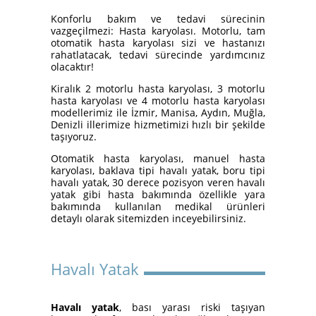
Konforlu bakım ve tedavi sürecinin
vazgeçilmezi: Hasta karyolası. Motorlu, tam
otomatik hasta karyolası sizi ve hastanızı
İzmir Konak Hasta Yatağı
rahatlatacak, tedavi sürecinde yardımcınız
Kurulumları Devam Ediyor
olacaktır!
Kiralık 2 motorlu hasta karyolası, 3 motorlu
hasta karyolası ve 4 motorlu hasta karyolası
modellerimiz ile İzmir, Manisa, Aydın, Muğla,
Denizli illerimize hizmetimizi hızlı bir şekilde
taşıyoruz.
Otomatik hasta karyolası, manuel hasta
karyolası, baklava tipi havalı yatak, boru tipi
havalı yatak, 30 derece pozisyon veren havalı
Hasta Karyolası ve Havalı
yatak gibi hasta bakımında özellikle yara
Yatak Nasıl Kurulur?
bakımında kullanılan medikal ürünleri
detaylı olarak sitemizden inceyebilirsiniz.
Havalı Yatak
Havalı yatak
, bası yarası riski taşıyan