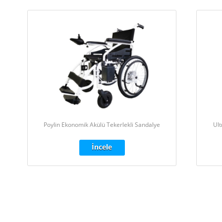
Poylin Ekonomik Akülü Tekerlekli Sandalye
Ult
İncele