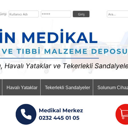
irişi
Havalı Yataklar
Tekerlekli Sandalyeler
Solunum Cihaz