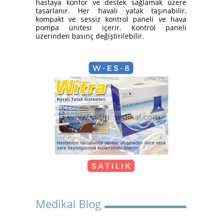
hastaya konfor ve destek sağlamak üzere
Yatak Nasıl Kurulur?
tasarlanır. Her havalı yatak taşınabilir,
kompakt ve sessiz kontrol paneli ve hava
pompa ünitesi içerir. Kontrol paneli
üzerinden basınç değiştirilebilir.
Hasta Karyolası Güzelbahçe
KİRALIK TEKERLEKLİ
SANDALYE
Medikal Blog