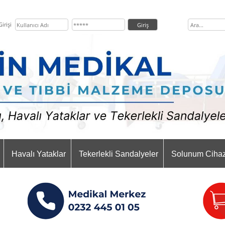
irişi
Havalı Yataklar
Tekerlekli Sandalyeler
Solunum Cihaz