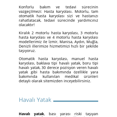
Yatakları
Konforlu bakım ve tedavi sürecinin
vazgeçilmezi: Hasta karyolası. Motorlu, tam
otomatik hasta karyolası sizi ve hastanızı
rahatlatacak, tedavi sürecinde yardımcınız
olacaktır!
Kiralık 2 motorlu hasta karyolası, 3 motorlu
hasta karyolası ve 4 motorlu hasta karyolası
modellerimiz ile İzmir, Manisa, Aydın, Muğla,
Denizli illerimize hizmetimizi hızlı bir şekilde
taşıyoruz.
Otomatik hasta karyolası, manuel hasta
karyolası, baklava tipi havalı yatak, boru tipi
İzmir Konak Hasta Yatağı
havalı yatak, 30 derece pozisyon veren havalı
Kurulumları Devam Ediyor
yatak gibi hasta bakımında özellikle yara
bakımında kullanılan medikal ürünleri
detaylı olarak sitemizden inceyebilirsiniz.
Havalı Yatak
Havalı yatak
, bası yarası riski taşıyan
Hasta Karyolası ve Havalı