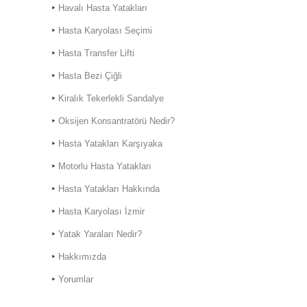
Havalı Hasta Yatakları
Hasta Karyolası Seçimi
Hasta Transfer Lifti
Hasta Bezi Çiğli
Kiralık Hasta Karyolası
Kiralık Tekerlekli Sandalye
Bostanlı
Oksijen Konsantratörü Nedir?
Kiralık Hasta Karyolası
Bornova'da
Hasta Yatakları Karşıyaka
Motorlu Hasta Yatakları
Hasta Yatakları Hakkında
Hasta Karyolası İzmir
Hasta Karyolası Muğla
Yatak Yaraları Nedir?
Hasta Karyolası Kiralama
Hizmeti
Hakkımızda
Yorumlar