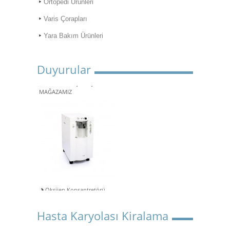
Ortopedi Ürünleri
Varis Çorapları
Yara Bakım Ürünleri
Duyurular
ONLİNE ALIŞVERİŞ
MAĞAZAMIZ
Oksijen Konsantretörü
Kiralama
Aspiratör Cihazları: Hayati
Hasta Karyolası Kiralama
Öneme Sahip Bir Araç
Süper Konfor ile Hasta Bakım