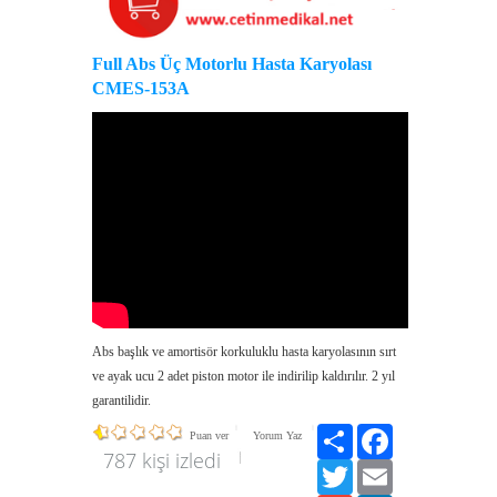
Full Abs Üç Motorlu Hasta Karyolası
CMES-153A
Abs başlık ve amortisör korkuluklu hasta karyolasının sırt
ve ayak ucu 2 adet piston motor ile indirilip kaldırılır. 2 yıl
garantilidir.
Paylaş
Facebook
Puan ver
Yorum Yaz
787 kişi izledi
Twitter
Email