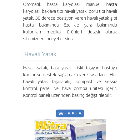
Otomatik hasta karyolası, manuel hasta
karyolası, baklava tipi havalı yatak, boru tipi havalı
yatak, 30 derece pozisyon veren havalı yatak gibi
İzmir Konak Hasta Yatağı
hasta bakımında özellikle yara bakımında
Kurulumları Devam Ediyor
kullanılan medikal ürünleri detaylı olarak
sitemizden inceyebilirsiniz.
Havalı Yatak
Havalı yatak
, bası yarası riski taşıyan hastaya
konfor ve destek sağlamak üzere tasarlanır. Her
havalı yatak taşınabilir, kompakt ve sessiz
Hasta Karyolası ve Havalı Yatak
kontrol paneli ve hava pompa ünitesi içerir.
Nasıl Kurulur?
Kontrol paneli üzerinden basınç değiştirilebilir.