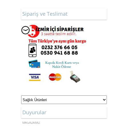
Sipariş ve Teslimat
Duyurular
ONLİNE ALIŞVERİŞ
MAĞAZAMIZ