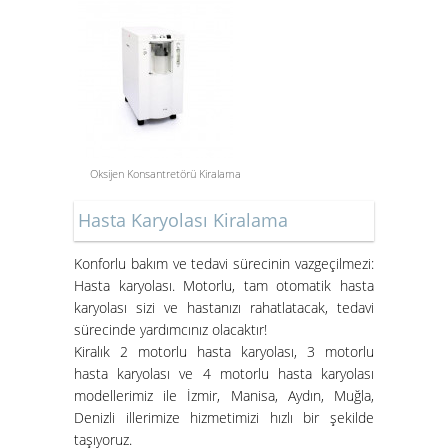
Oksijen Konsantretörü Kiralama
Aspiratör Cihazları: Hayati
Hasta Karyolası Kiralama
Öneme Sahip Bir Araç
Süper Konfor ile Hasta Bakım
Konforlu bakım ve tedavi sürecinin vazgeçilmezi:
Yatakları
Hasta karyolası. Motorlu, tam otomatik hasta
karyolası sizi ve hastanızı rahatlatacak, tedavi
sürecinde yardımcınız olacaktır!
Kiralık 2 motorlu hasta karyolası, 3 motorlu
hasta karyolası ve 4 motorlu hasta karyolası
modellerimiz ile İzmir, Manisa, Aydın, Muğla,
Denizli illerimize hizmetimizi hızlı bir şekilde
taşıyoruz.