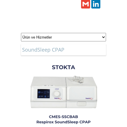
Gmail
LinkedIn
SoundSleep CPAP