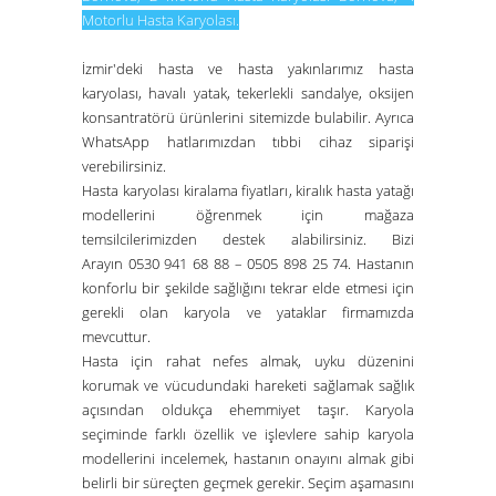
Motorlu Hasta Karyolası
.
İzmir'deki hasta ve hasta yakınlarımız hasta
karyolası, havalı yatak, tekerlekli sandalye, oksijen
konsantratörü ürünlerini sitemizde bulabilir. Ayrıca
WhatsApp hatlarımızdan tıbbi cihaz siparişi
verebilirsiniz.
Hasta karyolası kiralama fiyatları
,
kiralık hasta yatağı
modellerini öğrenmek için mağaza
temsilcilerimizden destek alabilirsiniz.
Bizi
Arayın
0530 941 68 88 – 0505 898 25 74
. Hastanın
konforlu bir şekilde sağlığını tekrar elde etmesi için
gerekli olan karyola ve yataklar firmamızda
mevcuttur.
Hasta için rahat nefes almak, uyku düzenini
korumak ve vücudundaki hareketi sağlamak sağlık
açısından oldukça ehemmiyet taşır. Karyola
seçiminde farklı özellik ve işlevlere sahip karyola
modellerini incelemek, hastanın onayını almak gibi
belirli bir süreçten geçmek gerekir. Seçim aşamasını