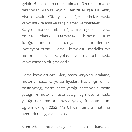
geldiniz! İzmir merkez olmak üzere firmamız
tarafından
Manisa
,
Aydın
,
Denizli
,
Muğla
,
Balıkesir
,
Afyon
,
Uşak
,
Kütahya
ve diğer illerimize hasta
karyolası kiralama ve satış hizmeti vermekteyiz.
Karyola modellerimizi mağazamızda görebilir veya
online olarak sitemizdeki birebir ürün
fotoğraflarından oluşan ürünlerimizi
inceleyebilirsiniz. Hasta karyolası modellerimiz
motorlu hasta karyolası ve manuel hasta
karyolasından oluşmaktadır.
Hasta karyolası özellikleri, hasta karyolası kiralama,
motorlu hasta karyolası fiyatları, hasta için en iyi
hasta yatağı, ev tipi hasta yatağı, hastane tipi hasta
yatağı, iki motorlu hasta yatağı, üç motorlu hasta
yatağı, dört motorlu hasta yatağı fonksiyonlarını
öğrenmek için 0232 445 01 05 numaralı hattımız
üzerinden bilgi alabilirsiniz.
Sitemizde bulabileceğiniz hasta karyolası