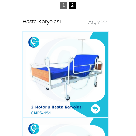
1
2
Arşiv >>
Hasta Karyolası