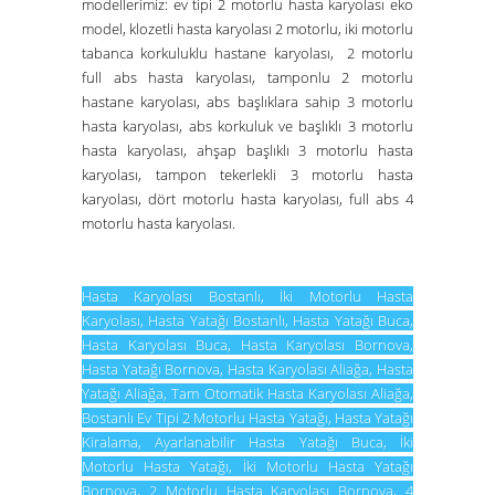
modellerimiz:
ev tipi 2 motorlu hasta karyolası eko
model
,
klozetli hasta karyolası 2 motorlu
,
iki motorlu
tabanca korkuluklu hastane karyolası
,
2 motorlu
full abs hasta karyolası
,
tamponlu 2 motorlu
hastane karyolası
,
abs başlıklara sahip 3 motorlu
hasta karyolası
,
abs korkuluk ve başlıklı 3 motorlu
hasta karyolası
,
ahşap başlıklı 3 motorlu hasta
karyolası
,
tampon tekerlekli 3 motorlu hasta
karyolası
,
dört motorlu hasta karyolası
,
full abs 4
motorlu hasta karyolası
.
Hasta Karyolası Bostanlı
,
İki Motorlu Hasta
Karyolası
,
Hasta Yatağı Bostanlı
,
Hasta Yatağı Buca
,
Hasta Karyolası Buca
,
Hasta Karyolası Bornova
,
Hasta Yatağı Bornova
,
Hasta Karyolası Aliağa
,
Hasta
Yatağı Aliağa
,
Tam Otomatik Hasta Karyolası Aliağa
,
Bostanlı Ev Tipi 2 Motorlu Hasta Yatağı
,
Hasta Yatağı
Kiralama
,
Ayarlanabilir Hasta Yatağı Buca
,
İki
Motorlu Hasta Yatağı
,
İki Motorlu Hasta Yatağı
Bornova
,
2 Motorlu Hasta Karyolası Bornova
,
4