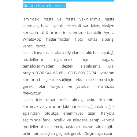
Motorlu Hasta Karyolası
.
İzmir'deki hasta ve hasta yakınlarımız hasta
karyolası, havalı yatak, tekerlekli sandalye, oksijen
konsantratörü ürünlerini sitemizde bulabilir. Ayrıca
WhatsApp hatlarımızdan tıbbi cihaz siparişi
verebilirsiniz.
Hasta karyolası kiralama fiyatları
,
kiralık hasta yatağı
modellerini öğrenmek için mağaza
temsilcilerimizden destek alabilirsiniz.
Bizi
Arayın
0530 941 68 88 – 0505 898 25 74
. Hastanın
konforlu bir şekilde sağlığını tekrar elde etmesi için
gerekli olan karyola ve yataklar firmamızda
mevcuttur.
Hasta için rahat nefes almak, uyku düzenini
korumak ve vücudundaki hareketi sağlamak sağlık
açısından oldukça ehemmiyet taşır. Karyola
seçiminde farklı özellik ve işlevlere sahip karyola
modellerini incelemek, hastanın onayını almak gibi
belirli bir süreçten geçmek gerekir. Seçim aşamasını