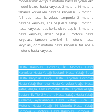
modellerimiz:
ev tipi 2 motorlu hasta karyolası eko
model
,
klozetli hasta karyolası 2 motorlu
,
iki motorlu
tabanca korkuluklu hastane karyolası
,
2 motorlu
full abs hasta karyolası
,
tamponlu 2 motorlu
hastane karyolası
,
abs başlıklara sahip 3 motorlu
hasta karyolası
,
abs korkuluk ve başlıklı 3 motorlu
hasta karyolası
,
ahşap başlıklı 3 motorlu hasta
karyolası
,
tampon tekerlekli 3 motorlu hasta
karyolası
,
dört motorlu hasta karyolası
,
full abs 4
motorlu hasta karyolası
.
Hasta Karyolası Bostanlı
,
İki Motorlu Hasta
Karyolası
,
Hasta Yatağı Bostanlı
,
Hasta Yatağı Buca
,
Hasta Karyolası Buca
,
Hasta Karyolası Bornova
,
Hasta Yatağı Bornova
,
Hasta Karyolası Aliağa
,
Hasta
Yatağı Aliağa
,
Tam Otomatik Hasta Karyolası Aliağa
,
Bostanlı Ev Tipi 2 Motorlu Hasta Yatağı
,
Hasta Yatağı
Kiralama
,
Ayarlanabilir Hasta Yatağı Buca
,
İki
Motorlu Hasta Yatağı
,
İki Motorlu Hasta Yatağı
Bornova
,
2 Motorlu Hasta Karyolası Bornova
,
4