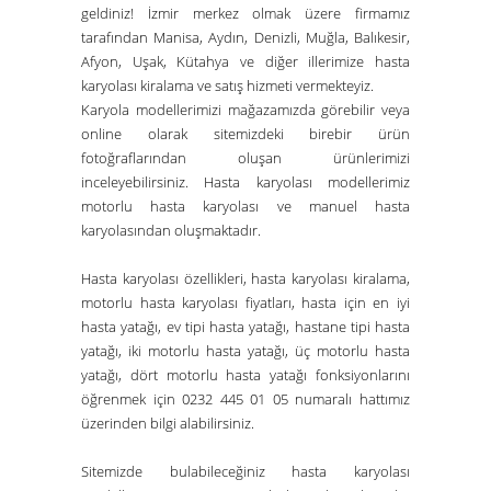
geldiniz! İzmir merkez olmak üzere firmamız
tarafından
Manisa
,
Aydın
,
Denizli
,
Muğla
,
Balıkesir
,
Afyon
,
Uşak
,
Kütahya
ve diğer illerimize hasta
karyolası kiralama ve satış hizmeti vermekteyiz.
Karyola modellerimizi mağazamızda görebilir veya
online olarak sitemizdeki birebir ürün
fotoğraflarından oluşan ürünlerimizi
inceleyebilirsiniz. Hasta karyolası modellerimiz
motorlu hasta karyolası ve manuel hasta
karyolasından oluşmaktadır.
Hasta karyolası özellikleri, hasta karyolası kiralama,
motorlu hasta karyolası fiyatları, hasta için en iyi
hasta yatağı, ev tipi hasta yatağı, hastane tipi hasta
yatağı, iki motorlu hasta yatağı, üç motorlu hasta
yatağı, dört motorlu hasta yatağı fonksiyonlarını
öğrenmek için 0232 445 01 05 numaralı hattımız
üzerinden bilgi alabilirsiniz.
Sitemizde bulabileceğiniz hasta karyolası