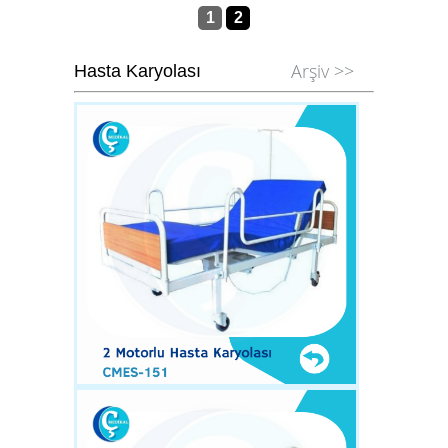
1
2
Arşiv >>
Hasta Karyolası