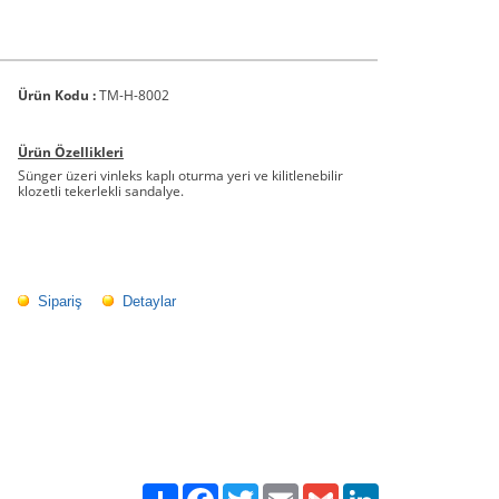
Ürün Kodu :
TM-H-8002
Ürün Özellikleri
Sünger üzeri vinleks kaplı oturma yeri ve kilitlenebilir
klozetli tekerlekli sandalye.
Sipariş
Detaylar
Paylaş
Facebook
Twitter
Email
Gmail
LinkedIn