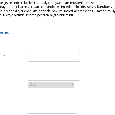
i ve çevresinde tekerlekli sandalye ihtiyacı olan müşterilerimize mümkün old
onayından itibaren 24 saat içerisinde teslim edilmektedir. Servis kurulum ve
miz dışındaki yerlerde km bazında nakliye ücreti alınmaktadır. Hastanıza u
bilir veya bizimle
irtibata
geçerek bilgi alabilirsiniz.
Formu
iktarı