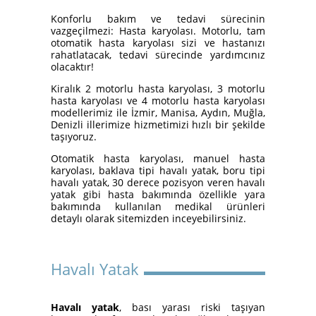
Yatakları
Konforlu bakım ve tedavi sürecinin
vazgeçilmezi: Hasta karyolası. Motorlu, tam
otomatik hasta karyolası sizi ve hastanızı
rahatlatacak, tedavi sürecinde yardımcınız
olacaktır!
Kiralık 2 motorlu hasta karyolası, 3 motorlu
hasta karyolası ve 4 motorlu hasta karyolası
modellerimiz ile İzmir, Manisa, Aydın, Muğla,
Denizli illerimize hizmetimizi hızlı bir şekilde
taşıyoruz.
Otomatik hasta karyolası, manuel hasta
karyolası, baklava tipi havalı yatak, boru tipi
İzmir Konak Hasta Yatağı
havalı yatak, 30 derece pozisyon veren havalı
Kurulumları Devam Ediyor
yatak gibi hasta bakımında özellikle yara
bakımında kullanılan medikal ürünleri
detaylı olarak sitemizden inceyebilirsiniz.
Havalı Yatak
Havalı yatak
, bası yarası riski taşıyan
Hasta Karyolası ve Havalı