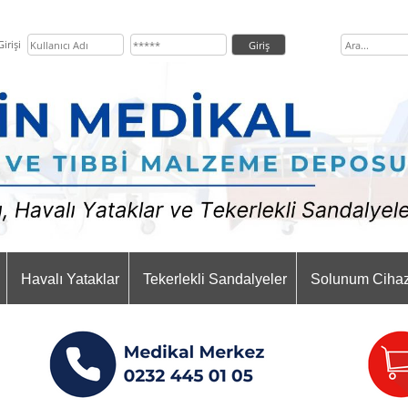
irişi
Havalı Yataklar
Tekerlekli Sandalyeler
Solunum Cihaz