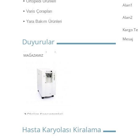
Ortopedi Ürünleri
Alan1
Varis Çorapları
Alan2
Yara Bakım Ürünleri
Kargo Te
Mesaj
Duyurular
ONLİNE ALIŞVERİŞ
MAĞAZAMIZ
Oksijen Konsantretörü
Kiralama
Aspiratör Cihazları: Hayati
Hasta Karyolası Kiralama
Öneme Sahip Bir Araç
Süper Konfor ile Hasta Bakım