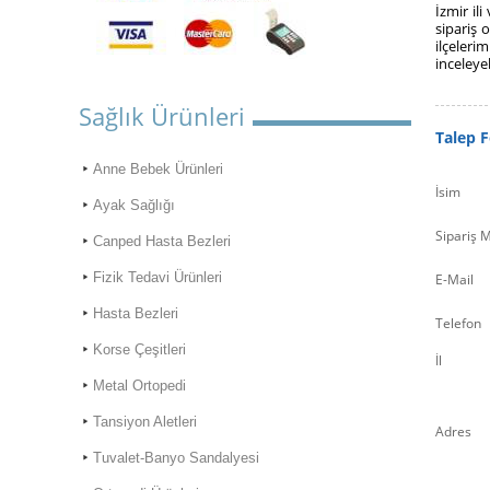
İzmir il
sipariş 
ilçeleri
inceleye
Sağlık Ürünleri
Talep 
Anne Bebek Ürünleri
İsim
Ayak Sağlığı
Sipariş M
Canped Hasta Bezleri
Fizik Tedavi Ürünleri
E-Mail
Hasta Bezleri
Telefon
Korse Çeşitleri
İl
Metal Ortopedi
Tansiyon Aletleri
Adres
Tuvalet-Banyo Sandalyesi