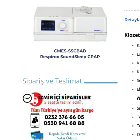
Detayl
Klozet
K
L
K
K
Sipariş ve Teslimat
S
E
Ö
Sı
T
T
O