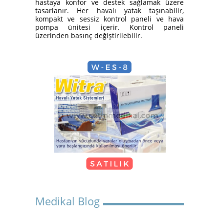
hastaya konfor ve destek sağlamak üzere
Yatak Nasıl Kurulur?
tasarlanır. Her havalı yatak taşınabilir,
kompakt ve sessiz kontrol paneli ve hava
pompa ünitesi içerir. Kontrol paneli
üzerinden basınç değiştirilebilir.
Hasta Karyolası Güzelbahçe
KİRALIK TEKERLEKLİ
SANDALYE
Medikal Blog