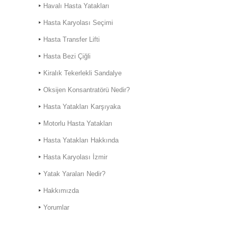
Havalı Hasta Yatakları
Hasta Karyolası Seçimi
Hasta Transfer Lifti
Hasta Bezi Çiğli
Kiralık Hasta Karyolası
Kiralık Tekerlekli Sandalye
Bostanlı
Oksijen Konsantratörü Nedir?
Kiralık Hasta Karyolası
Bornova'da
Hasta Yatakları Karşıyaka
Motorlu Hasta Yatakları
Hasta Yatakları Hakkında
Hasta Karyolası İzmir
Hasta Karyolası Muğla
Yatak Yaraları Nedir?
Hasta Karyolası Kiralama
Hizmeti
Hakkımızda
Yorumlar