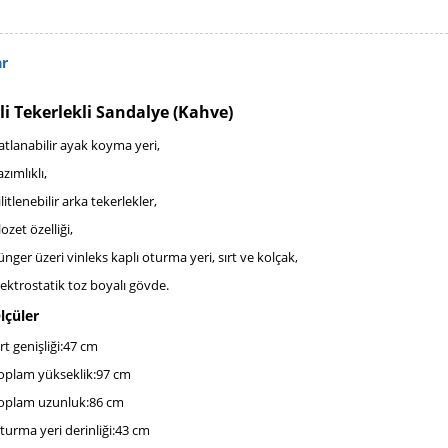
ar
li Tekerlekli Sandalye (Kahve)
atlanabilir ayak koyma yeri,
azımlıklı,
ilitlenebilir arka tekerlekler,
lozet özelliği,
ünger üzeri vinleks kaplı oturma yeri, sırt ve kolçak,
lektrostatik toz boyalı gövde.
lçüler
rt genişliği:
47 cm
oplam yükseklik:
97 cm
oplam uzunluk:
86 cm
turma yeri derinliği:
43 cm