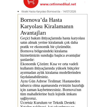
Kiralık Hasta Karyolası Bornova'da - 14/07/2026
Bornova’da Hasta
Karyolası Kiralamanın
Avantajları
Geçici bakım ihtiyaçlarında hasta karyolası
satın almak yerine kiralamak çok daha
pratik ve ekonomik bir çözümdür.
Bornova bölgesindeki kiralama
hizmetimizin sunduğu başlıca avantajlar
şunlardır:
Ekonomik Çözüm:
Kısa ve orta vadeli
kullanım ihtiyaçlarında yüksek bütçeler
ayırmadan aylık kiralama modellerinden
faydalanabilirsiniz.
Aynı Gün Adrese Teslimat:
Hastaneden
taburcu olma aşamasında evinizin hazırlığı
için zaman kaybetmezsiniz. Bornova'nın
tüm mahallelerine hızlı lojistik imkanı
sağlıyoruz.
Ücretsiz Kurulum ve Teknik Destek:
Yatağın nakliyesi, kat çıkarılması ve