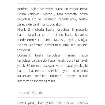
Süper Konfor ile Hasta Bakım
Konforlu bakım ve tedavi sürecinin vazgeçilmezi:
Yatakları
Hasta karyolası. Motorlu, tam otomatik hasta
karyolası sizi ve hastanızı rahatlatacak, tedavi
sürecinde yardımcınız olacaktır!
Kiralık 2 motorlu hasta karyolası, 3 motorlu
hasta karyolası ve 4 motorlu hasta karyolası
modellerimiz ile İzmir, Manisa, Aydın, Muğla,
Denizli illerimize hizmetimizi hızlı bir şekilde
taşıyoruz.
Otomatik hasta karyolası, manuel hasta
karyolası, baklava tipi havalı yatak, boru tipi havalı
İzmir Konak Hasta Yatağı
yatak, 30 derece pozisyon veren havalı yatak gibi
Kurulumları Devam Ediyor
hasta bakımında özellikle yara bakımında
kullanılan medikal ürünleri detaylı olarak
sitemizden inceyebilirsiniz.
Havalı Yatak
Havalı yatak
, bası yarası riski taşıyan hastaya