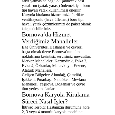
sabit yatmasına bağlı oluşabilecek bası
yaralarını (yatak yarası) önlemek için
boru
tipi havalı yatak
kullanılması önerilir.
Karyola kiralama hizmetimizle birlikte
ventilasyonlu (hava üflemeli) boru tipi
havalı yatak çözümlerimizi de paket olarak
talep edebilirsiniz.
Bornova’da Hizmet
Verdiğimiz Mahalleler
Ege Üniversitesi Hastanesi ve çevresi
başta olmak üzere Bornova’nın tüm
noktalarına kesintisiz servisimiz mevcuttur:
Merkez Mahalleler:
Kazımdirik, Evka 3,
Evka 4, Özkanlar, Manavkuyu, Erzene,
Atatürk Mahallesi.
Gelişen Bölgeler:
Altındağ, Çamdibi,
Işıkkent, Pınarbaşı, Naldöken, Mevlana
Mahallesi, Yeşilova, Doğanlar ve çevre
tüm yerleşim alanları.
Bornova Karyola Kiralama
Süreci Nasıl İşler?
İhtiyaç Tespiti:
Hastanızın durumuna göre
2, 3 veya 4 motorlu karyola modeline