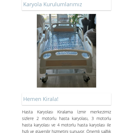
SANDALYE
Karyola Kurulumlarımız
Kiralık Hasta Karyolası Bostanlı
Kiralık Hasta Karyolası
Bornova'da
Hemen Kirala!
Hasta Karyolası Muğla
Hasta Karyolası Kiralama İzmir merkezimiz
sizlere 2 motorlu hasta karyolası, 3 motorlu
Hasta Karyolası Kiralama
hasta karyolası ve 4 motorlu hasta karyolası ile
Hizmeti
hızlı ve güvenilir hizmetini sunuyor. Önemli sağlık