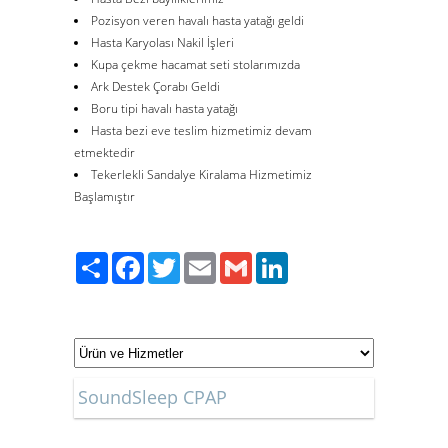
Pozisyon veren havalı hasta yatağı geldi
Hasta Karyolası Nakil İşleri
Kupa çekme hacamat seti stolarımızda
Ark Destek Çorabı Geldi
Boru tipi havalı hasta yatağı
Hasta bezi eve teslim hizmetimiz devam
etmektedir
Tekerlekli Sandalye Kiralama Hizmetimiz
Başlamıştır
Paylaş
Facebook
Twitter
Email
Gmail
LinkedIn
SoundSleep CPAP