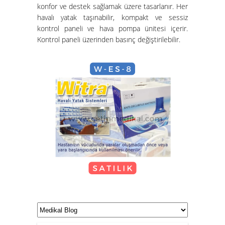
konfor ve destek sağlamak üzere tasarlanır. Her
havalı yatak taşınabilir, kompakt ve sessiz
Hasta Karyolası ve Havalı Yatak
kontrol paneli ve hava pompa ünitesi içerir.
Nasıl Kurulur?
Kontrol paneli üzerinden basınç değiştirilebilir.
Hasta Karyolası Güzelbahçe
KİRALIK TEKERLEKLİ