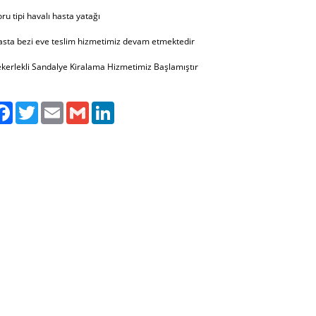
ru tipi havalı hasta yatağı
sta bezi eve teslim hizmetimiz devam etmektedir
kerlekli Sandalye Kiralama Hizmetimiz Başlamıştır
laş
Facebook
Twitter
Email
Gmail
LinkedIn