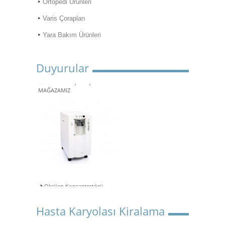
Ortopedi Ürünleri
Varis Çorapları
Yara Bakım Ürünleri
Duyurular
ONLİNE ALIŞVERİŞ
MAĞAZAMIZ
Oksijen Konsantretörü
Kiralama
Aspiratör Cihazları: Hayati
Hasta Karyolası Kiralama
Öneme Sahip Bir Araç
Süper Konfor ile Hasta Bakım