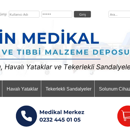
irişi
Havalı Yataklar
Tekerlekli Sandalyeler
Solunum Cihaz