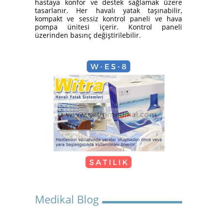
hastaya konfor ve destek sağlamak üzere
Yatak Nasıl Kurulur?
tasarlanır. Her havalı yatak taşınabilir,
kompakt ve sessiz kontrol paneli ve hava
pompa ünitesi içerir. Kontrol paneli
üzerinden basınç değiştirilebilir.
Hasta Karyolası Güzelbahçe
KİRALIK TEKERLEKLİ
SANDALYE
Medikal Blog