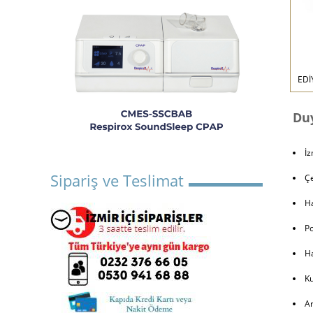
EDİ
Duy
İz
Sipariş ve Teslimat
Çe
Ha
Po
Ha
Ku
Ar