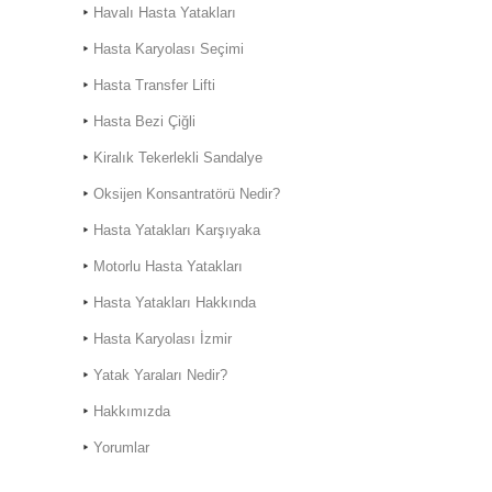
Havalı Hasta Yatakları
Hasta Karyolası Seçimi
Hasta Transfer Lifti
Hasta Bezi Çiğli
Kiralık Hasta Karyolası
Kiralık Tekerlekli Sandalye
Bostanlı
Oksijen Konsantratörü Nedir?
Kiralık Hasta Karyolası
Bornova'da
Hasta Yatakları Karşıyaka
Motorlu Hasta Yatakları
Hasta Yatakları Hakkında
Hasta Karyolası İzmir
Hasta Karyolası Muğla
Yatak Yaraları Nedir?
Hasta Karyolası Kiralama
Hizmeti
Hakkımızda
Yorumlar