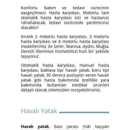
Yatakları
Konforlu bakım ve tedavi sürecinin
vazgeçilmezi: Hasta karyolası. Motorlu, tam
otomatik hasta karyolası sizi ve hastanızı
rahatlatacak, tedavi sürecinde yardımcınız
olacaktır!
Kiralık 2 motorlu hasta karyolası, 3 motorlu
hasta karyolası ve 4 motorlu hasta karyolası
modellerimiz ile İzmir, Manisa, Aydın, Muğla,
Denizli illerimize hizmetimizi hızlı bir şekilde
taşıyoruz.
Otomatik hasta karyolası, manuel hasta
karyolası, baklava tipi havalı yatak, boru tipi
İzmir Konak Hasta Yatağı
havalı yatak, 30 derece pozisyon veren havalı
Kurulumları Devam Ediyor
yatak gibi hasta bakımında özellikle yara
bakımında kullanılan medikal ürünleri
detaylı olarak sitemizden inceyebilirsiniz.
Havalı Yatak
Havalı yatak
, bası yarası riski taşıyan
Hasta Karyolası ve Havalı