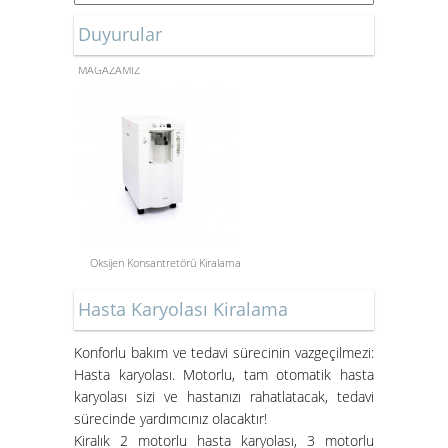
Duyurular
ONLİNE ALIŞVERİŞ
MAĞAZAMIZ
Oksijen Konsantretörü Kiralama
Aspiratör Cihazları: Hayati
Hasta Karyolası Kiralama
Öneme Sahip Bir Araç
Süper Konfor ile Hasta Bakım
Konforlu bakım ve tedavi sürecinin vazgeçilmezi:
Yatakları
Hasta karyolası. Motorlu, tam otomatik hasta
karyolası sizi ve hastanızı rahatlatacak, tedavi
sürecinde yardımcınız olacaktır!
Kiralık 2 motorlu hasta karyolası, 3 motorlu