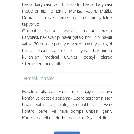
hasta karyolası ve 4 motorlu hasta karyolası
modellerimiz ile İzmir, Manisa, Aydın, Muğla,
Denizli illerimize hizmetimizi hızlı bir şekilde
taşıyoruz.
Otomatik hasta karyolası, manuel hasta
karyolası, baklava tipi havalı yatak, boru tipi havalı
yatak, 30 derece pozisyon veren havalı yatak gibi
İzmir Konak Hasta Yatağı
hasta bakımında özellikle yara bakımında
Kurulumları Devam Ediyor
kullanılan medikal ürünleri detaylı olarak
sitemizden inceyebilirsiniz.
Havalı Yatak
Havalı yatak
, bası yarası riski taşıyan hastaya
konfor ve destek sağlamak üzere tasarlanır. Her
havalı yatak taşınabilir, kompakt ve sessiz
Hasta Karyolası ve Havalı Yatak
kontrol paneli ve hava pompa ünitesi içerir.
Nasıl Kurulur?
Kontrol paneli üzerinden basınç değiştirilebilir.