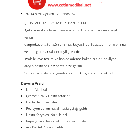
Hasta Bezi bayiliklerimiz - 23/06/2021
ÇETİN MEDİKAL HASTA BEZİ BAYİLİKLERİ
Çetin medikal olarak piyasada bilindik birçok markanın bayiliği
vardır
Canped,evony,tena,önlem,mavibeyaz,freslife,actuel,molfix,pirima
ve slipi gibi markaların bayiliği vardır.
İzmir içi eve teslim ve kapıda ödeme imkanı sizleri bekliyor
arayın hasta beziniz adresinize gelsin.
Şehir dışı hasta bezi gönderilerimiz kargo ile yapılmaktadır.
Duyuru Arşivi
İzmir Medikal
Çeşme Kiralık Hasta Yatakları
Hasta Bezi bayiliklerimiz
Pozisyon veren havalı hasta yatağı geldi
Hasta Karyolası Nakil İşleri
Kupa çekme hacamat seti stolarımızda
Ark Destek Çorabı Geldi