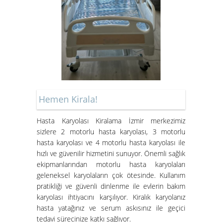
Kiralık Hasta Karyolası Bostanlı
Kiralık Hasta Karyolası
Bornova'da
Hemen Kirala!
Hasta Karyolası Kiralama İzmir merkezimiz
Hasta Karyolası Muğla
sizlere 2 motorlu hasta karyolası, 3 motorlu
Hasta Karyolası Kiralama
hasta karyolası ve 4 motorlu hasta karyolası ile
Hizmeti
hızlı ve güvenilir hizmetini sunuyor. Önemli sağlık
ekipmanlarından motorlu hasta karyolaları
geleneksel karyolaların çok ötesinde. Kullanım
pratikliği ve güvenli dinlenme ile evlerin bakım
karyolası ihtiyacını karşılıyor. Kiralık karyolanız
hasta yatağınız ve serum askısınız ile geçici
tedavi sürecinize katkı sağlıyor.