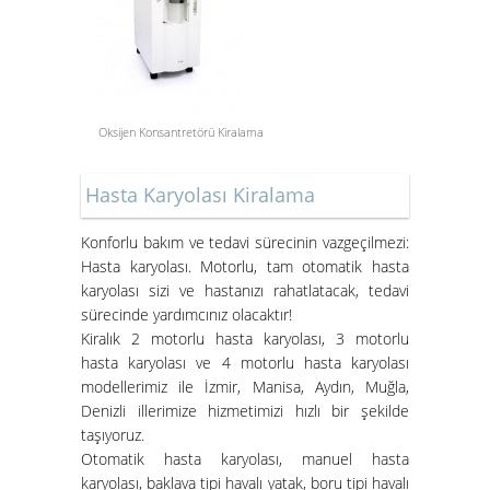
Oksijen Konsantretörü Kiralama
Aspiratör Cihazları: Hayati
Öneme Sahip Bir Araç
Hasta Karyolası Kiralama
Süper Konfor ile Hasta Bakım
Yatakları
Konforlu bakım ve tedavi sürecinin vazgeçilmezi:
Hasta karyolası. Motorlu, tam otomatik hasta
karyolası sizi ve hastanızı rahatlatacak, tedavi
sürecinde yardımcınız olacaktır!
Kiralık 2 motorlu hasta karyolası, 3 motorlu
hasta karyolası ve 4 motorlu hasta karyolası
modellerimiz ile İzmir, Manisa, Aydın, Muğla,
Denizli illerimize hizmetimizi hızlı bir şekilde
taşıyoruz.
Otomatik hasta karyolası, manuel hasta
karyolası, baklava tipi havalı yatak, boru tipi havalı
İzmir Konak Hasta Yatağı