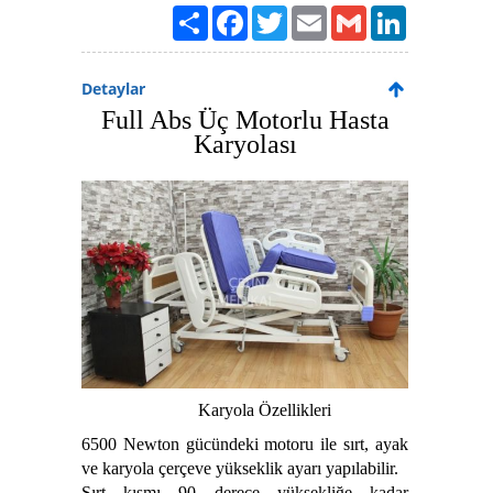
Paylaş
Facebook
Twitter
Email
Gmail
LinkedIn
Detaylar
Full Abs Üç Motorlu Hasta
Karyolası
Karyola Özellikleri
6500 Newton gücündeki motoru ile sırt, ayak
ve karyola çerçeve yükseklik ayarı yapılabilir.
Sırt kısmı 90 derece yüksekliğe kadar