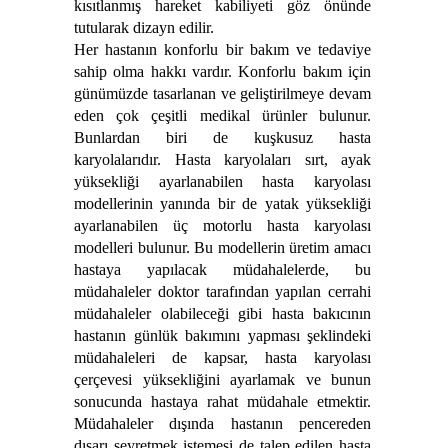
kısıtlanmış hareket kabiliyeti göz önünde
tutularak dizayn edilir.
Her hastanın konforlu bir bakım ve tedaviye
sahip olma hakkı vardır. Konforlu bakım için
günümüzde tasarlanan ve geliştirilmeye devam
eden çok çeşitli medikal ürünler bulunur.
Bunlardan biri de kuşkusuz hasta
karyolalarıdır. Hasta karyolaları sırt, ayak
yüksekliği ayarlanabilen hasta karyolası
modellerinin yanında bir de yatak yüksekliği
ayarlanabilen üç motorlu hasta karyolası
modelleri bulunur. Bu modellerin üretim amacı
hastaya yapılacak müdahalelerde, bu
müdahaleler doktor tarafından yapılan cerrahi
müdahaleler olabileceği gibi hasta bakıcının
hastanın günlük bakımını yapması şeklindeki
müdahaleleri de kapsar, hasta karyolası
çerçevesi yüksekliğini ayarlamak ve bunun
sonucunda hastaya rahat müdahale etmektir.
Müdahaleler dışında hastanın pencereden
dışarı seyretmek istemesi de talep edilen hasta