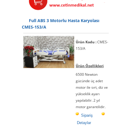
Full ABS 3 Motorlu Hasta Karyolası
CMES-153/A
Ürün Kodu :
CMES-
153/A
Ürün Özellikleri
6500 Newton
gücünde üç adet
motor ile sırt, diz ve
yükseklik ayarı
yapılabilir. 2 yıl
motor garantilidir.
Sipariş
Detaylar