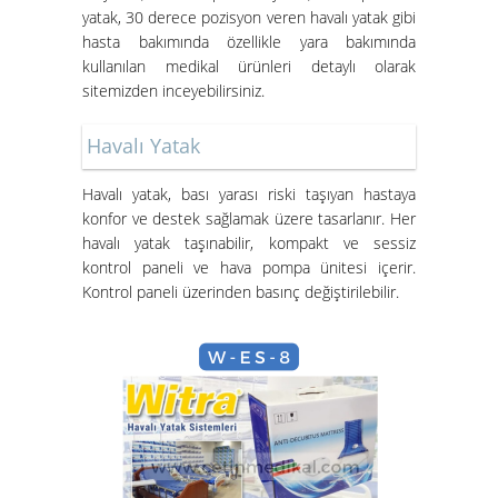
yatak, 30 derece pozisyon veren havalı yatak gibi
Kurulumları Devam Ediyor
hasta bakımında özellikle yara bakımında
kullanılan medikal ürünleri detaylı olarak
sitemizden inceyebilirsiniz.
Havalı Yatak
Havalı yatak
, bası yarası riski taşıyan hastaya
konfor ve destek sağlamak üzere tasarlanır. Her
Hasta Karyolası ve Havalı Yatak
havalı yatak taşınabilir, kompakt ve sessiz
Nasıl Kurulur?
kontrol paneli ve hava pompa ünitesi içerir.
Kontrol paneli üzerinden basınç değiştirilebilir.
Hasta Karyolası Güzelbahçe