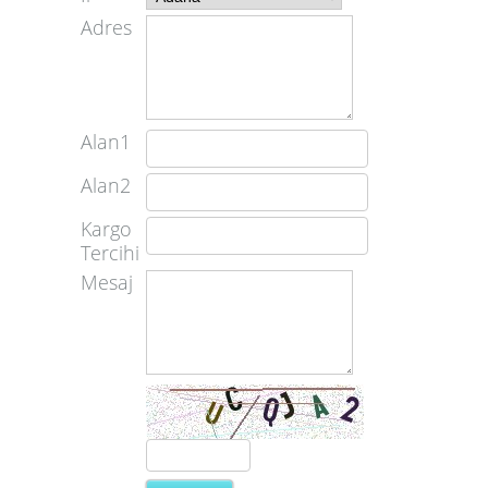
Adres
Alan1
Alan2
Kargo
Tercihi
Mesaj