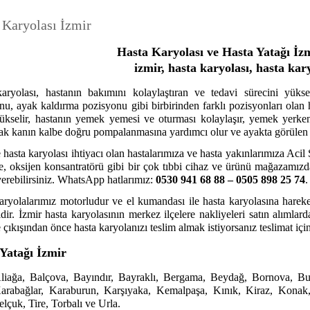
 Karyolası İzmir
Hasta Karyolası ve Hasta Yatağı İ
zm
izmir, hasta karyolası, hasta kar
aryolası, hastanın bakımını kolaylaştıran ve tedavi sürecini yüks
nu, ayak kaldırma pozisyonu gibi birbirinden farklı pozisyonları olan 
 yükselir, hastanın yemek yemesi ve oturması kolaylaşır, yemek yer
rak kanın kalbe doğru pompalanmasına yardımcı olur ve ayakta görülen ya
 hasta karyolası ihtiyacı olan hastalarımıza ve hasta yakınlarımıza Acil 
e
, oksijen konsantratörü gibi bir çok tıbbi cihaz ve ürünü mağazamızd
verebilirsiniz. WhatsApp hatlarımız:
0530 941 68 88 – 0505 898 25 74
.
aryolalarımız motorludur ve el kumandası ile hasta karyolasına hareket 
idir.
İzmir hasta karyolasının
merkez ilçelere
nakliyeleri satın alımlard
çıkışından önce hasta karyolanızı teslim almak istiyorsanız teslimat için
 Yatağ
ı İzmir
liağa, Balçova, Bayındır, Bayraklı, Bergama, Beydağ, Bornova, Buc
arabağlar, Karaburun, Karşıyaka, Kemalpaşa, Kınık, Kiraz, Konak,
elçuk, Tire, Torbalı ve Urla.