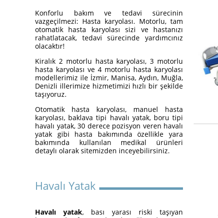
Yatakları
Konforlu bakım ve tedavi sürecinin
vazgeçilmezi: Hasta karyolası. Motorlu, tam
otomatik hasta karyolası sizi ve hastanızı
rahatlatacak, tedavi sürecinde yardımcınız
olacaktır!
Kiralık 2 motorlu hasta karyolası, 3 motorlu
hasta karyolası ve 4 motorlu hasta karyolası
modellerimiz ile İzmir, Manisa, Aydın, Muğla,
Denizli illerimize hizmetimizi hızlı bir şekilde
taşıyoruz.
Otomatik hasta karyolası, manuel hasta
İzmir Konak Hasta Yatağı
karyolası, baklava tipi havalı yatak, boru tipi
Kurulumları Devam Ediyor
havalı yatak, 30 derece pozisyon veren havalı
yatak gibi hasta bakımında özellikle yara
bakımında kullanılan medikal ürünleri
detaylı olarak sitemizden inceyebilirsiniz.
Havalı Yatak
Havalı yatak
, bası yarası riski taşıyan
Hasta Karyolası ve Havalı