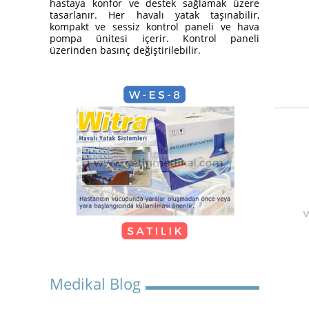
hastaya konfor ve destek sağlamak üzere
Yatak Nasıl Kurulur?
tasarlanır. Her havalı yatak taşınabilir,
kompakt ve sessiz kontrol paneli ve hava
pompa ünitesi içerir. Kontrol paneli
üzerinden basınç değiştirilebilir.
Hasta Karyolası Güzelbahçe
KİRALIK TEKERLEKLİ
SANDALYE
Medikal Blog