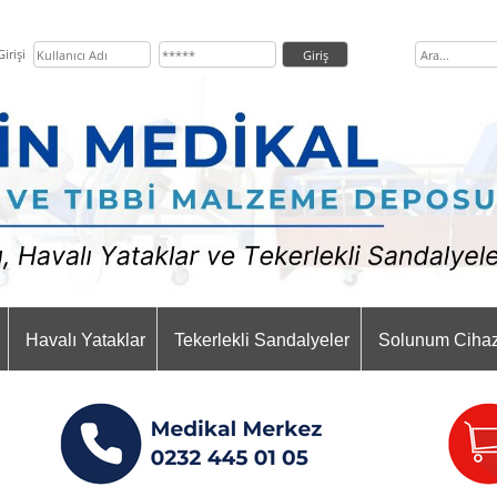
irişi
Havalı Yataklar
Tekerlekli Sandalyeler
Solunum Cihaz