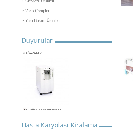
Ortopedi Ürünleri
Varis Çorapları
Yara Bakım Ürünleri
Duyurular
ONLİNE ALIŞVERİŞ
MAĞAZAMIZ
Oksijen Konsantretörü
Kiralama
Aspiratör Cihazları: Hayati
Hasta Karyolası Kiralama
Öneme Sahip Bir Araç
Süper Konfor ile Hasta Bakım