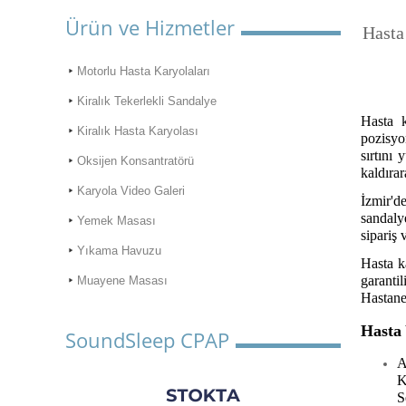
Ürün ve Hizmetler
Hasta
Motorlu Hasta Karyolaları
Kiralık Tekerlekli Sandalye
Hasta k
Kiralık Hasta Karyolası
pozisyo
sırtını
Oksijen Konsantratörü
kaldıra
Karyola Video Galeri
İzmir'de
sandaly
Yemek Masası
sipariş 
Yıkama Havuzu
Hasta k
garantil
Muayene Masası
Hastane 
Hasta
SoundSleep CPAP
A
K
S