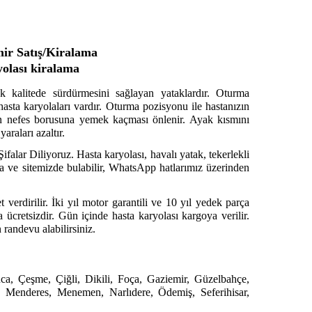
ir Satış/Kiralama
yolası kiralama
ek kalitede sürdürmesini sağlayan yataklardır. Oturma
hasta karyolaları vardır. Oturma pozisyonu ile hastanızın
ken nefes borusuna yemek kaçması önlenir. Ayak kısmını
raları azaltır.
Şifalar Diliyoruz.
Hasta karyolası
,
havalı yatak
,
tekerlekli
a ve sitemizde bulabilir, WhatsApp hatlarımız üzerinden
verdirilir. İki yıl motor garantili ve 10 yıl yedek parça
a ücretsizdir. Gün içinde hasta karyolası kargoya verilir.
 randevu alabilirsiniz.
a, Çeşme, Çiğli, Dikili, Foça, Gaziemir, Güzelbahçe,
 Menderes, Menemen, Narlıdere, Ödemiş, Seferihisar,