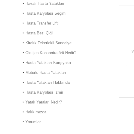
Havalı Hasta Yatakları
Hasta Karyolası Seçimi
Hasta Transfer Lifti
Hasta Bezi Çiğli
Kiralık Hasta Karyolası
Kiralık Tekerlekli Sandalye
Bostanlı
Oksijen Konsantratörü Nedir?
Kiralık Hasta Karyolası
Bornova'da
Hasta Yatakları Karşıyaka
Motorlu Hasta Yatakları
Hasta Yatakları Hakkında
Hasta Karyolası İzmir
Hasta Karyolası Muğla
Yatak Yaraları Nedir?
Hasta Karyolası Kiralama
Hizmeti
Hakkımızda
Yorumlar