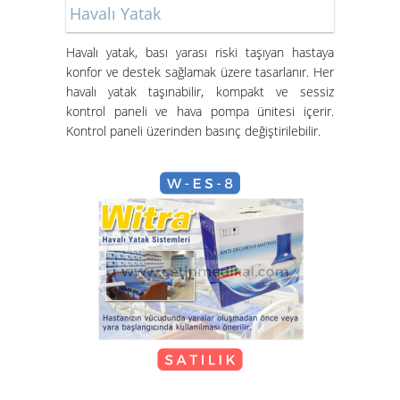
Havalı Yatak
Havalı yatak
, bası yarası riski taşıyan hastaya
konfor ve destek sağlamak üzere tasarlanır. Her
havalı yatak taşınabilir, kompakt ve sessiz
Hasta Karyolası ve Havalı Yatak
kontrol paneli ve hava pompa ünitesi içerir.
Nasıl Kurulur?
Kontrol paneli üzerinden basınç değiştirilebilir.
Hasta Karyolası Güzelbahçe