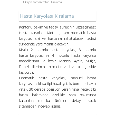
Aspiratör Cihazları: Hayati
Öneme Sahip Bir Araç
Hasta Karyolası Kiralama
Süper Konfor ile Hasta Bakım
Konforlu bakım ve tedavi sürecinin vazgeçilmezi:
Yatakları
Hasta karyolası. Motorlu, tam otomatik hasta
karyolası sizi ve hastanızı rahatlatacak, tedavi
sürecinde yardımcınız olacaktır!
Kiralık 2 motorlu hasta karyolası, 3 motorlu
hasta karyolası ve 4 motorlu hasta karyolası
modellerimiz ile İzmir, Manisa, Aydın, Muğla,
Denizli illerimize hizmetimizi hızlı bir şekilde
taşıyoruz.
Otomatik hasta karyolası, manuel hasta
karyolası, baklava tipi havalı yatak, boru tipi havalı
İzmir Konak Hasta Yatağı
yatak, 30 derece pozisyon veren havalı yatak gibi
Kurulumları Devam Ediyor
hasta bakımında özellikle yara bakımında
kullanılan medikal ürünleri detaylı olarak
sitemizden inceyebilirsiniz.