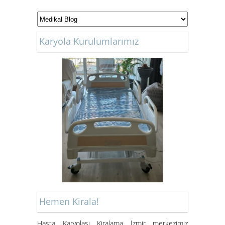
KİRALIK TEKERLEKLİ
SANDALYE
Karyola Kurulumlarımız
Kiralık Hasta Karyolası Bostanlı
Kiralık Hasta Karyolası
Bornova'da
Hemen Kirala!
Hasta Karyolası Muğla
Hasta Karyolası Kiralama İzmir merkezimiz