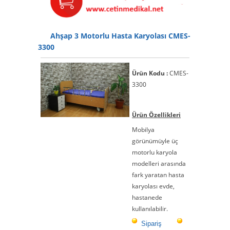
Ahşap 3 Motorlu Hasta Karyolası CMES-
3300
Ürün Kodu :
CMES-
3300
Ürün Özellikleri
Mobilya
görünümüyle üç
motorlu karyola
modelleri arasında
fark yaratan hasta
karyolası evde,
hastanede
kullanılabilir.
Sipariş