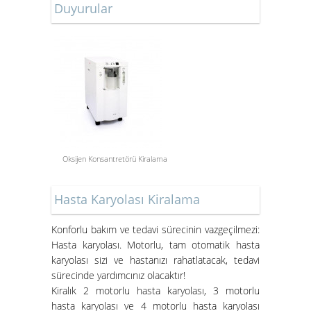
ONLİNE ALIŞVERİŞ
Duyurular
MAĞAZAMIZ
Oksijen Konsantretörü Kiralama
Aspiratör Cihazları: Hayati
Öneme Sahip Bir Araç
Hasta Karyolası Kiralama
Süper Konfor ile Hasta Bakım
Yatakları
Konforlu bakım ve tedavi sürecinin vazgeçilmezi:
Hasta karyolası. Motorlu, tam otomatik hasta
karyolası sizi ve hastanızı rahatlatacak, tedavi
sürecinde yardımcınız olacaktır!
Kiralık 2 motorlu hasta karyolası, 3 motorlu
hasta karyolası ve 4 motorlu hasta karyolası