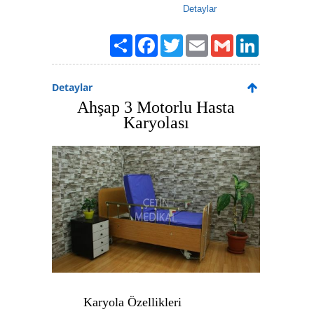
Detaylar
Paylaş
Facebook
Twitter
Email
Gmail
LinkedIn
Detaylar
Ahşap 3 Motorlu Hasta
Karyolası
Karyola Özellikleri