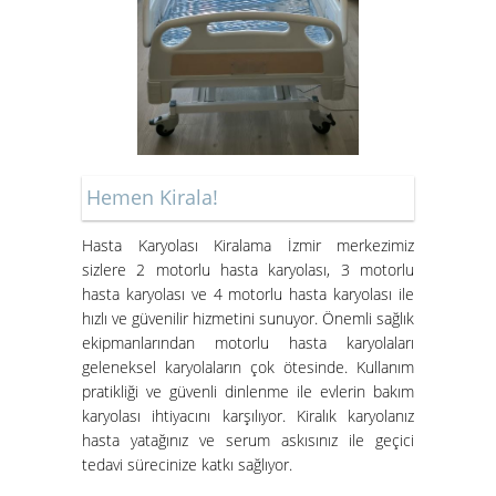
Kiralık Hasta Karyolası Bostanlı
Kiralık Hasta Karyolası
Bornova'da
Hemen Kirala!
Hasta Karyolası Muğla
Hasta Karyolası Kiralama İzmir merkezimiz
Hasta Karyolası Kiralama
sizlere 2 motorlu hasta karyolası, 3 motorlu
Hizmeti
hasta karyolası ve 4 motorlu hasta karyolası ile
hızlı ve güvenilir hizmetini sunuyor. Önemli sağlık
ekipmanlarından motorlu hasta karyolaları
geleneksel karyolaların çok ötesinde. Kullanım
pratikliği ve güvenli dinlenme ile evlerin bakım
karyolası ihtiyacını karşılıyor. Kiralık karyolanız
hasta yatağınız ve serum askısınız ile geçici
tedavi sürecinize katkı sağlıyor.