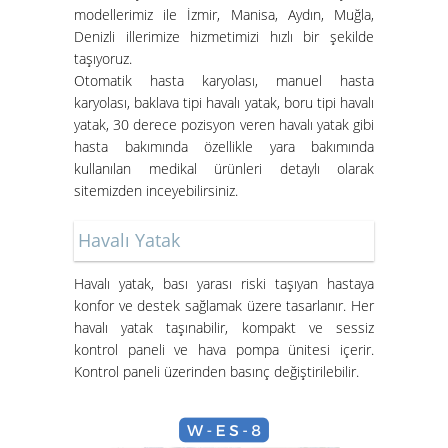
modellerimiz ile İzmir, Manisa, Aydın, Muğla,
Denizli illerimize hizmetimizi hızlı bir şekilde
taşıyoruz.
Otomatik hasta karyolası, manuel hasta
karyolası, baklava tipi havalı yatak, boru tipi havalı
İzmir Konak Hasta Yatağı
yatak, 30 derece pozisyon veren havalı yatak gibi
Kurulumları Devam Ediyor
hasta bakımında özellikle yara bakımında
kullanılan medikal ürünleri detaylı olarak
sitemizden inceyebilirsiniz.
Havalı Yatak
Havalı yatak
, bası yarası riski taşıyan hastaya
konfor ve destek sağlamak üzere tasarlanır. Her
Hasta Karyolası ve Havalı Yatak
havalı yatak taşınabilir, kompakt ve sessiz
Nasıl Kurulur?
kontrol paneli ve hava pompa ünitesi içerir.
Kontrol paneli üzerinden basınç değiştirilebilir.