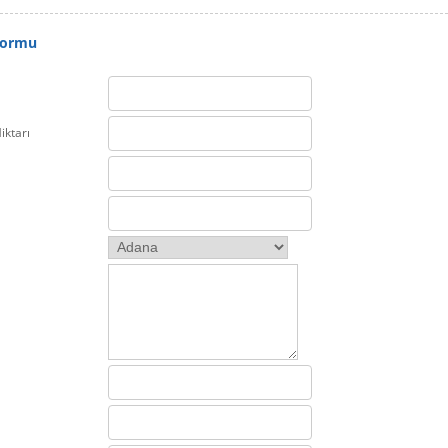
Formu
iktarı