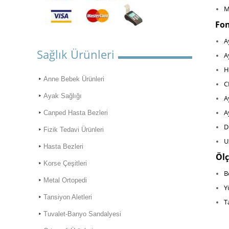
M
Fon
A
Sağlık Ürünleri
A
H
Anne Bebek Ürünleri
C
Ayak Sağlığı
A
A
Canped Hasta Bezleri
D
Fizik Tedavi Ürünleri
U
Hasta Bezleri
Ölç
Korse Çeşitleri
B
Metal Ortopedi
Y
Tansiyon Aletleri
T
Tuvalet-Banyo Sandalyesi