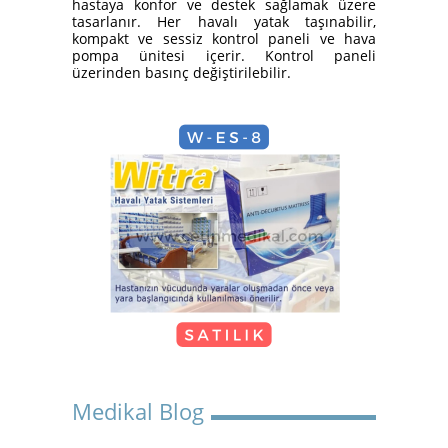
hastaya konfor ve destek sağlamak üzere
Yatak Nasıl Kurulur?
tasarlanır. Her havalı yatak taşınabilir,
kompakt ve sessiz kontrol paneli ve hava
pompa ünitesi içerir. Kontrol paneli
üzerinden basınç değiştirilebilir.
Hasta Karyolası Güzelbahçe
KİRALIK TEKERLEKLİ
SANDALYE
Medikal Blog