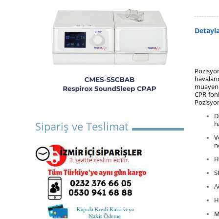
Detayl
Pozisyo
havaland
muayenel
CPR fonk
Pozisyon 
D
Sipariş ve Teslimat
h
V
n
H
S
A
H
M