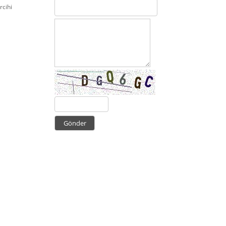
rcihi