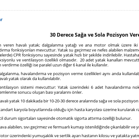
ar
30 Derece Sağa ve Sola Pozisyon Ver
n veren havalı yatak; dalgalanma yatağı ve ana motor olmak üzere iki
ırma fonksiyonları mevcuttur. Yatak su geçirmez ve nefes alabilen malzeme
erde) CPR fonksiyonu sayesinde yatak hızlı bir şekilde indirilebilir. Hastah
siyonlu ve ventilasyon özellikli olmasıdır. 20 adet yatak kanalları mevcutt
verdirme özelliği ise paralel uzun diğer 6 kanal ile kullanılır.
algalanma, havalandırma ve pozisyon verme özellikleri aynı anda kullanılab
avalı yatak olarak da kullanılabilir.
entilasyon sistemi mevcuttur: Y
atak üzerindeki 6 adet havalandırma nokt
emlenme sonucu oluşan bası yaralarını önler.
avalı yatak 10 dakikada bir 10-20-30 derece aralarında sağa ve sola pozisyon 
tandart karyola boyutlarında olduğu için hasta karyolası üzerine kurularak raha
cil durum sigortaları sayesinde otomatik sigorta attırma özelliği bulunur.
ava alabilen, sıvı geçirmez ve fermuarlı kumaşı istenildiğinde çıkarılabilir ve yı
otor üzerindenki yumuşaklık ve sertlik ayarı hastanın kilosu ve yatakta yatm