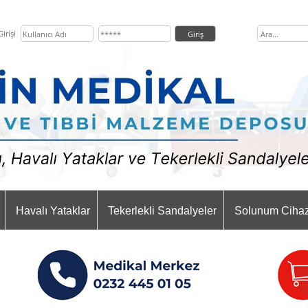
irişi
Havalı Yataklar
Tekerlekli Sandalyeler
Solunum Cihaz