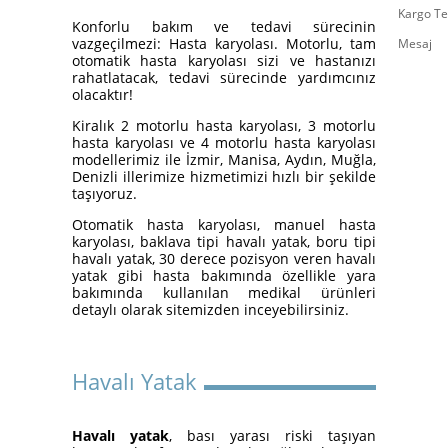
Kargo Te
Yatakları
Konforlu bakım ve tedavi sürecinin
vazgeçilmezi: Hasta karyolası. Motorlu, tam
Mesaj
otomatik hasta karyolası sizi ve hastanızı
rahatlatacak, tedavi sürecinde yardımcınız
olacaktır!
Kiralık 2 motorlu hasta karyolası, 3 motorlu
hasta karyolası ve 4 motorlu hasta karyolası
modellerimiz ile İzmir, Manisa, Aydın, Muğla,
Denizli illerimize hizmetimizi hızlı bir şekilde
taşıyoruz.
Otomatik hasta karyolası, manuel hasta
karyolası, baklava tipi havalı yatak, boru tipi
İzmir Konak Hasta Yatağı
havalı yatak, 30 derece pozisyon veren havalı
Kurulumları Devam Ediyor
yatak gibi hasta bakımında özellikle yara
bakımında kullanılan medikal ürünleri
detaylı olarak sitemizden inceyebilirsiniz.
Havalı Yatak
Havalı yatak
, bası yarası riski taşıyan
Hasta Karyolası ve Havalı