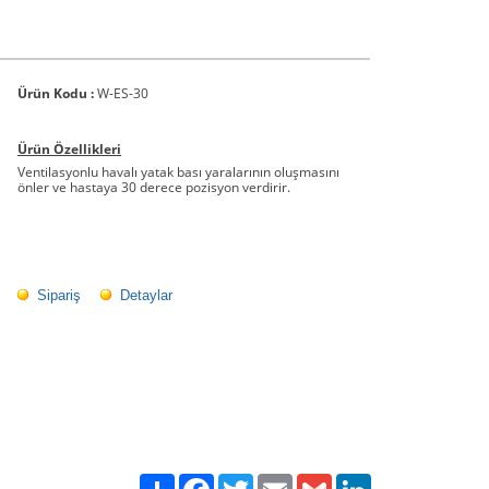
Ürün Kodu :
W-ES-30
Ürün Özellikleri
Ventilasyonlu havalı yatak bası yaralarının oluşmasını
önler ve hastaya 30 derece pozisyon verdirir.
Sipariş
Detaylar
Paylaş
Facebook
Twitter
Email
Gmail
LinkedIn