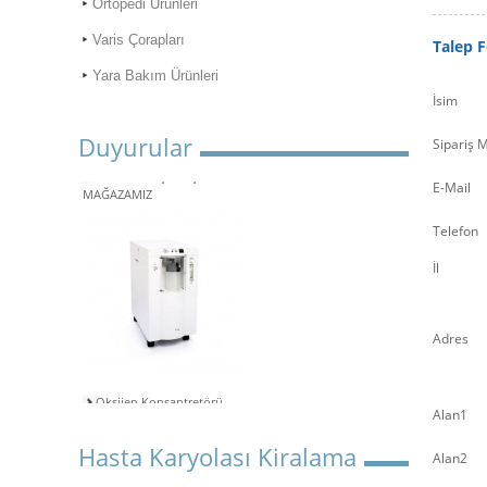
Ortopedi Ürünleri
Varis Çorapları
Talep 
Yara Bakım Ürünleri
İsim
Duyurular
Sipariş M
ONLİNE ALIŞVERİŞ
MAĞAZAMIZ
E-Mail
Telefon
İl
Adres
Oksijen Konsantretörü
Kiralama
Alan1
Aspiratör Cihazları: Hayati
Hasta Karyolası Kiralama
Öneme Sahip Bir Araç
Alan2
Süper Konfor ile Hasta Bakım