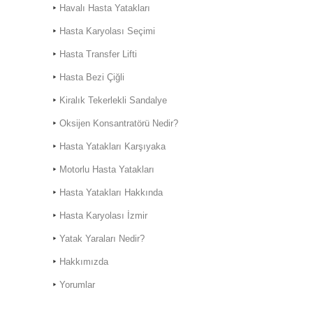
Havalı Hasta Yatakları
Hasta Karyolası Seçimi
Hasta Transfer Lifti
Hasta Bezi Çiğli
Kiralık Hasta Karyolası
Kiralık Tekerlekli Sandalye
Bostanlı
Oksijen Konsantratörü Nedir?
Kiralık Hasta Karyolası
Bornova'da
Hasta Yatakları Karşıyaka
Motorlu Hasta Yatakları
Hasta Yatakları Hakkında
Hasta Karyolası İzmir
Hasta Karyolası Muğla
Yatak Yaraları Nedir?
Hasta Karyolası Kiralama
Hizmeti
Hakkımızda
Yorumlar