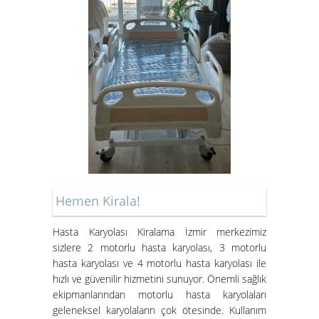
Kiralık Hasta Karyolası Bostanlı
Kiralık Hasta Karyolası
Bornova'da
Hemen Kirala!
Hasta Karyolası Muğla
Hasta Karyolası Kiralama İzmir merkezimiz
Hasta Karyolası Kiralama
sizlere 2 motorlu hasta karyolası, 3 motorlu
Hizmeti
hasta karyolası ve 4 motorlu hasta karyolası ile
hızlı ve güvenilir hizmetini sunuyor. Önemli sağlık
ekipmanlarından motorlu hasta karyolaları
geleneksel karyolaların çok ötesinde. Kullanım