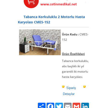
Tabanca Korkuluklu 2 Motorlu Hasta
Karyolası CMES-152
Ürün Kodu :
CMES-
152
Ürün Özellikleri
Tabanca korkuluklu,
abs başlıklı iki yıl
garantili iki motorlu
hasta karyolası.
Sipariş
Detaylar
Paylaş
Facebook
Twitter
Email
Gmail
LinkedIn