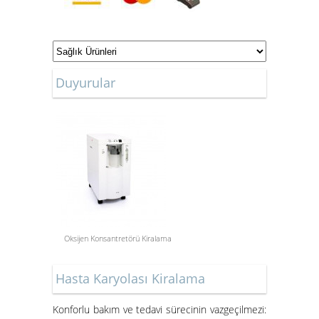
ONLİNE ALIŞVERİŞ
Duyurular
MAĞAZAMIZ
Oksijen Konsantretörü Kiralama
Aspiratör Cihazları: Hayati
Öneme Sahip Bir Araç
Hasta Karyolası Kiralama
Süper Konfor ile Hasta Bakım
Yatakları
Konforlu bakım ve tedavi sürecinin vazgeçilmezi: