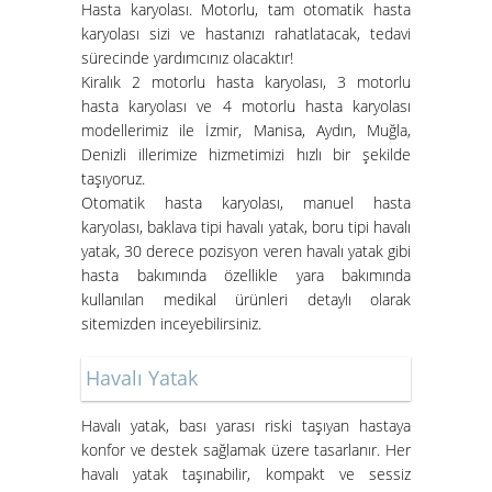
Hasta karyolası. Motorlu, tam otomatik hasta
karyolası sizi ve hastanızı rahatlatacak, tedavi
sürecinde yardımcınız olacaktır!
Kiralık 2 motorlu hasta karyolası, 3 motorlu
hasta karyolası ve 4 motorlu hasta karyolası
modellerimiz ile İzmir, Manisa, Aydın, Muğla,
Denizli illerimize hizmetimizi hızlı bir şekilde
taşıyoruz.
Otomatik hasta karyolası, manuel hasta
karyolası, baklava tipi havalı yatak, boru tipi havalı
İzmir Konak Hasta Yatağı
yatak, 30 derece pozisyon veren havalı yatak gibi
Kurulumları Devam Ediyor
hasta bakımında özellikle yara bakımında
kullanılan medikal ürünleri detaylı olarak
sitemizden inceyebilirsiniz.
Havalı Yatak
Havalı yatak
, bası yarası riski taşıyan hastaya
konfor ve destek sağlamak üzere tasarlanır. Her
Hasta Karyolası ve Havalı Yatak
havalı yatak taşınabilir, kompakt ve sessiz
Nasıl Kurulur?