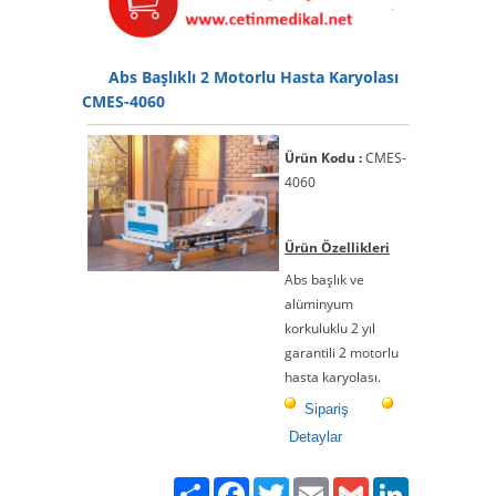
Abs Başlıklı 2 Motorlu Hasta Karyolası
CMES-4060
Ürün Kodu :
CMES-
4060
Ürün Özellikleri
Abs başlık ve
alüminyum
korkuluklu 2 yıl
garantili 2 motorlu
hasta karyolası.
Sipariş
Detaylar
Paylaş
Facebook
Twitter
Email
Gmail
LinkedIn