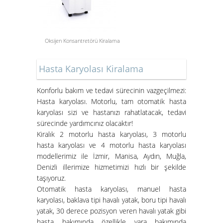
Oksijen Konsantretörü Kiralama
Aspiratör Cihazları: Hayati
Öneme Sahip Bir Araç
Hasta Karyolası Kiralama
Süper Konfor ile Hasta Bakım
Konforlu bakım ve tedavi sürecinin vazgeçilmezi:
Yatakları
Hasta karyolası. Motorlu, tam otomatik hasta
karyolası sizi ve hastanızı rahatlatacak, tedavi
sürecinde yardımcınız olacaktır!
Kiralık 2 motorlu hasta karyolası, 3 motorlu
hasta karyolası ve 4 motorlu hasta karyolası
modellerimiz ile İzmir, Manisa, Aydın, Muğla,
Denizli illerimize hizmetimizi hızlı bir şekilde
taşıyoruz.
Otomatik hasta karyolası, manuel hasta
karyolası, baklava tipi havalı yatak, boru tipi havalı
İzmir Konak Hasta Yatağı
yatak, 30 derece pozisyon veren havalı yatak gibi
Kurulumları Devam Ediyor
hasta bakımında özellikle yara bakımında