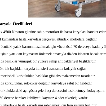
aryola Özellikleri
 x 4500 Newton gücüne sahip motorları ile hasta karyolası hareket eder
l kumandası hasta karyolası çerçevesi altındaki motorlara bağlıdır.
ücuttaki yatak basıncını azaltmak için vücut üstü 70 dereceye kadar yük
işinin yataktan kaymasını önlemek amacıyla dizden itibaren bacaklar 
bs başlıklar yumuşak bir yüzeye sahip antibakteriyel başlıklardır.
ök-tak başlıklar karyola transferi esnasında kolaylık sağlar.
mortisörlü korkuluklar, başlıklar gibi abs malzemeden tasarlanır.
bs korkuluklar, sök-çıkar değildir, karyolaya sabit bir haldedir.
orkuluklardaki açı göstergeleri açı derecesini tesbit etmeyi kolaylaştırır.
60 derece hareket kabiliyetli kaymaz 4 adet tekerleği vardır.
ki tekerlekte hasta karyolasını sabitlemek için fren sistemi bulunur.