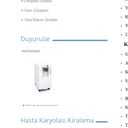
Ortopedi Ürünleri
Y
Varis Çorapları
K
Yara Bakım Ürünleri
Y
2
Duyurular
ONLİNE ALIŞVERİŞ
K
MAĞAZAMIZ
S
A
K
S
Y
B
Oksijen Konsantretörü
Kiralama
K
Aspiratör Cihazları: Hayati
T
Hasta Karyolası Kiralama
Öneme Sahip Bir Araç
T
Süper Konfor ile Hasta Bakım