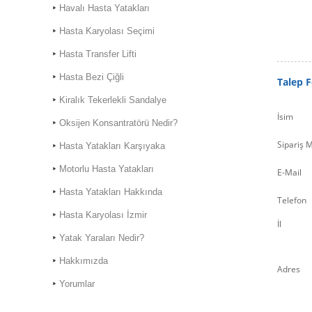
Havalı Hasta Yatakları
Hasta Karyolası Seçimi
Hasta Transfer Lifti
Hasta Bezi Çiğli
Talep 
Kiralık Hasta Karyolası
Kiralık Tekerlekli Sandalye
Bostanlı
İsim
Oksijen Konsantratörü Nedir?
Kiralık Hasta Karyolası
Bornova'da
Sipariş M
Hasta Yatakları Karşıyaka
Motorlu Hasta Yatakları
E-Mail
Hasta Yatakları Hakkında
Telefon
Hasta Karyolası İzmir
Hasta Karyolası Muğla
İl
Yatak Yaraları Nedir?
Hasta Karyolası Kiralama
Hizmeti
Hakkımızda
Adres
Yorumlar