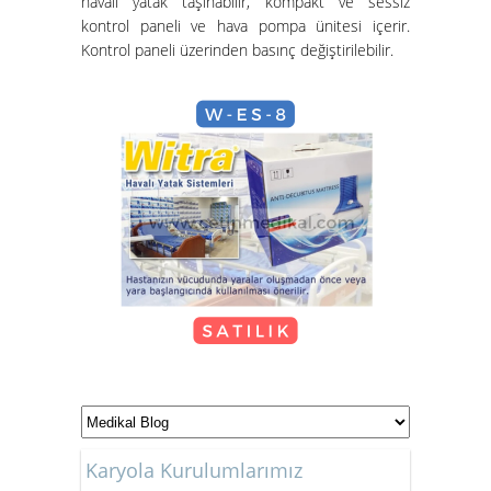
havalı yatak taşınabilir, kompakt ve sessiz
Hasta Karyolası ve Havalı Yatak
kontrol paneli ve hava pompa ünitesi içerir.
Nasıl Kurulur?
Kontrol paneli üzerinden basınç değiştirilebilir.
Hasta Karyolası Güzelbahçe
KİRALIK TEKERLEKLİ
SANDALYE
Karyola Kurulumlarımız