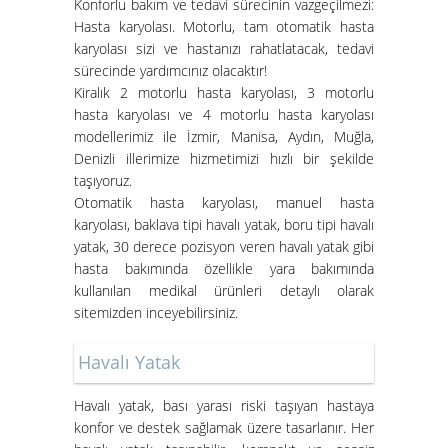
Konforlu bakım ve tedavi sürecinin vazgeçilmezi:
Yatakları
Hasta karyolası. Motorlu, tam otomatik hasta
karyolası sizi ve hastanızı rahatlatacak, tedavi
sürecinde yardımcınız olacaktır!
Kiralık 2 motorlu hasta karyolası, 3 motorlu
hasta karyolası ve 4 motorlu hasta karyolası
modellerimiz ile İzmir, Manisa, Aydın, Muğla,
Denizli illerimize hizmetimizi hızlı bir şekilde
taşıyoruz.
Otomatik hasta karyolası, manuel hasta
karyolası, baklava tipi havalı yatak, boru tipi havalı
İzmir Konak Hasta Yatağı
yatak, 30 derece pozisyon veren havalı yatak gibi
Kurulumları Devam Ediyor
hasta bakımında özellikle yara bakımında
kullanılan medikal ürünleri detaylı olarak
sitemizden inceyebilirsiniz.
Havalı Yatak
Havalı yatak
, bası yarası riski taşıyan hastaya
konfor ve destek sağlamak üzere tasarlanır. Her