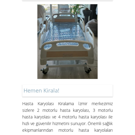
Kiralık Hasta Karyolası Bostanlı
Kiralık Hasta Karyolası
Bornova'da
Hemen Kirala!
Hasta Karyolası Muğla
Hasta Karyolası Kiralama İzmir merkezimiz
sizlere 2 motorlu hasta karyolası, 3 motorlu
Hasta Karyolası Kiralama
hasta karyolası ve 4 motorlu hasta karyolası ile
Hizmeti
hızlı ve güvenilir hizmetini sunuyor. Önemli sağlık
ekipmanlarından motorlu hasta karyolaları