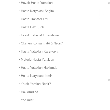
Havalı Hasta Yatakları
Hasta Karyolası Seçimi
Hasta Transfer Lifti
Hasta Bezi Çiğli
Kiralık Hasta Karyolası
Kiralık Tekerlekli Sandalye
Bostanlı
Oksijen Konsantratörü Nedir?
Kiralık Hasta Karyolası
Bornova'da
Hasta Yatakları Karşıyaka
Motorlu Hasta Yatakları
Hasta Yatakları Hakkında
Hasta Karyolası İzmir
Hasta Karyolası Muğla
Yatak Yaraları Nedir?
Hasta Karyolası Kiralama
Hizmeti
Hakkımızda
Yorumlar