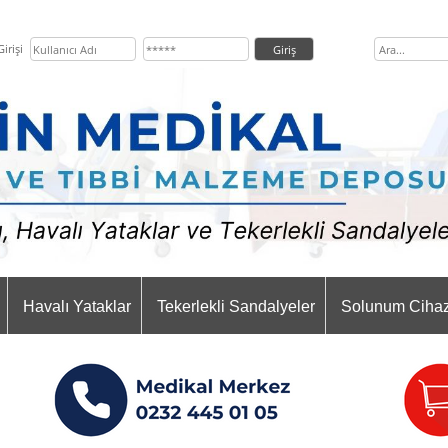
irişi
Havalı Yataklar
Tekerlekli Sandalyeler
Solunum Cihaz