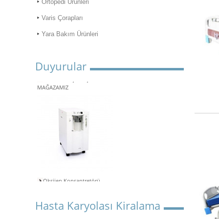
Ortopedi Ürünleri
Varis Çorapları
Yara Bakım Ürünleri
Duyurular
ONLİNE ALIŞVERİŞ
MAĞAZAMIZ
Oksijen Konsantretörü
Kiralama
Aspiratör Cihazları: Hayati
Öneme Sahip Bir Araç
Hasta Karyolası Kiralama
Süper Konfor ile Hasta Bakım