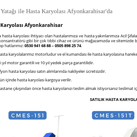
 Yatağı ile Hasta Karyolası Afyonkarahisar'da
 Karyolası Afyonkarahisar
 hasta karyolası ihtiyacı olan hastalarımıza ve hasta yakınlarımıza Acil Şifala
konsantratörü gibi bir çok tıbbi cihaz ve ürünü mağazamızda ve sitemizde bul
p hatlarımız:
0530 941 68 88 – 0505 898 25 74
.
asta karyolalarımız motorludur ve el kumandası ile hasta karyolasına hareket 
ki yıl motor garantili ve 10 yıl yedek parça garantilidir.
fyon
hasta karyolası
satın alımlarında
nakliyeler ücretsizdir.
ün içinde hasta karyolası kargoya verilir.
astane çıkışından önce hasta karyolanızı teslim almak istiyorsanız teslimat içi
SATILIK HASTA KARYOLA