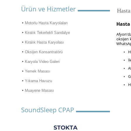
Ürün ve Hizmetler
Hasta
Motorlu Hasta Karyolaları
Hasta
Kiralık Tekerlekli Sandalye
Afyon'da
oksijen 
Kiralık Hasta Karyolası
WhatsAp
H
Oksijen Konsantratörü
İ
Karyola Video Galeri
A
Yemek Masası
G
Yıkama Havuzu
H
Muayene Masası
SoundSleep CPAP