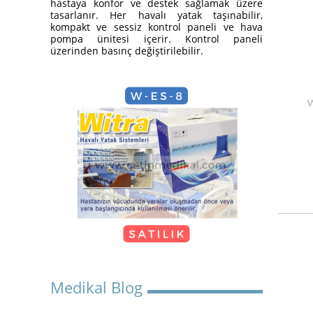
hastaya konfor ve destek sağlamak üzere
Yatak Nasıl Kurulur?
tasarlanır. Her havalı yatak taşınabilir,
kompakt ve sessiz kontrol paneli ve hava
pompa ünitesi içerir. Kontrol paneli
üzerinden basınç değiştirilebilir.
Hasta Karyolası Güzelbahçe
KİRALIK TEKERLEKLİ
SANDALYE
Medikal Blog