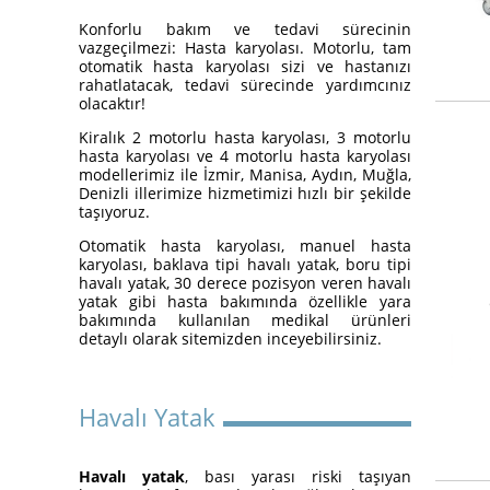
Yatakları
Konforlu bakım ve tedavi sürecinin
vazgeçilmezi: Hasta karyolası. Motorlu, tam
otomatik hasta karyolası sizi ve hastanızı
rahatlatacak, tedavi sürecinde yardımcınız
olacaktır!
Kiralık 2 motorlu hasta karyolası, 3 motorlu
hasta karyolası ve 4 motorlu hasta karyolası
modellerimiz ile İzmir, Manisa, Aydın, Muğla,
Denizli illerimize hizmetimizi hızlı bir şekilde
taşıyoruz.
Otomatik hasta karyolası, manuel hasta
İzmir Konak Hasta Yatağı
karyolası, baklava tipi havalı yatak, boru tipi
Kurulumları Devam Ediyor
havalı yatak, 30 derece pozisyon veren havalı
yatak gibi hasta bakımında özellikle yara
bakımında kullanılan medikal ürünleri
detaylı olarak sitemizden inceyebilirsiniz.
Havalı Yatak
Havalı yatak
, bası yarası riski taşıyan
Hasta Karyolası ve Havalı