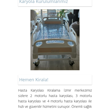
Karyola Kurulumlarımız
SANDALYE
Kiralık Hasta Karyolası Bostanlı
Kiralık Hasta Karyolası
Bornova'da
Hemen Kirala!
Hasta Karyolası Kiralama İzmir merkezimiz
Hasta Karyolası Muğla
sizlere 2 motorlu hasta karyolası, 3 motorlu
Hasta Karyolası Kiralama
hasta karyolası ve 4 motorlu hasta karyolası ile
Hizmeti
hızlı ve güvenilir hizmetini sunuyor. Önemli sağlık