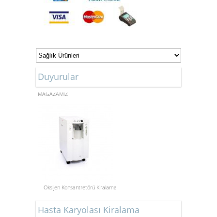
Duyurular
ONLİNE ALIŞVERİŞ
MAĞAZAMIZ
Oksijen Konsantretörü Kiralama
Aspiratör Cihazları: Hayati
Hasta Karyolası Kiralama
Öneme Sahip Bir Araç