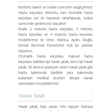
Süper Konfor ile Hasta Bakım
Konforlu bakım ve tedavi sürecinin vazgeçilmezi:
Yatakları
Hasta karyolası. Motorlu, tam otomatik hasta
karyolası sizi ve hastanızı rahatlatacak, tedavi
sürecinde yardımcınız olacaktır!
Kiralık 2 motorlu hasta karyolası, 3 motorlu
hasta karyolası ve 4 motorlu hasta karyolası
modellerimiz ile İzmir, Manisa, Aydın, Muğla,
Denizli illerimize hizmetimizi hızlı bir şekilde
taşıyoruz.
Otomatik hasta karyolası, manuel hasta
karyolası, baklava tipi havalı yatak, boru tipi havalı
yatak, 30 derece pozisyon veren havalı yatak gibi
İzmir Konak Hasta Yatağı
hasta bakımında özellikle yara bakımında
Kurulumları Devam Ediyor
kullanılan medikal ürünleri detaylı olarak
sitemizden inceyebilirsiniz.
Havalı Yatak
Havalı yatak
, bası yarası riski taşıyan hastaya