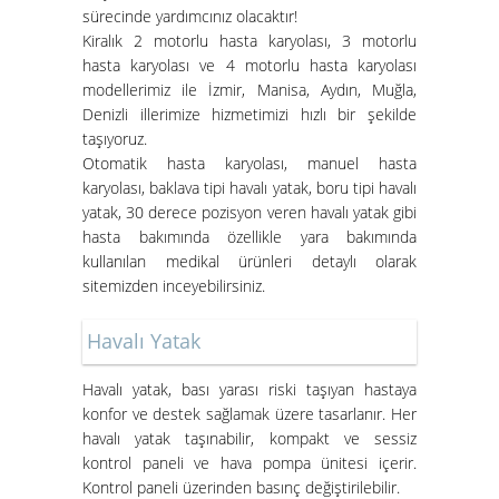
sürecinde yardımcınız olacaktır!
Kiralık 2 motorlu hasta karyolası, 3 motorlu
hasta karyolası ve 4 motorlu hasta karyolası
modellerimiz ile İzmir, Manisa, Aydın, Muğla,
Denizli illerimize hizmetimizi hızlı bir şekilde
taşıyoruz.
Otomatik hasta karyolası, manuel hasta
karyolası, baklava tipi havalı yatak, boru tipi havalı
İzmir Konak Hasta Yatağı
yatak, 30 derece pozisyon veren havalı yatak gibi
Kurulumları Devam Ediyor
hasta bakımında özellikle yara bakımında
kullanılan medikal ürünleri detaylı olarak
sitemizden inceyebilirsiniz.
Havalı Yatak
Havalı yatak
, bası yarası riski taşıyan hastaya
konfor ve destek sağlamak üzere tasarlanır. Her
havalı yatak taşınabilir, kompakt ve sessiz
Hasta Karyolası ve Havalı Yatak
kontrol paneli ve hava pompa ünitesi içerir.
Nasıl Kurulur?
Kontrol paneli üzerinden basınç değiştirilebilir.