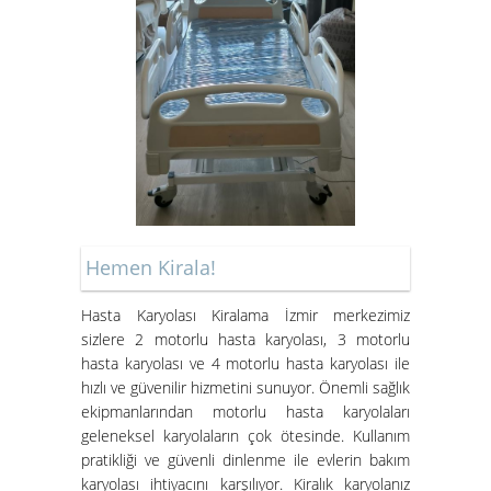
Kiralık Hasta Karyolası Bostanlı
Kiralık Hasta Karyolası
Bornova'da
Hemen Kirala!
Hasta Karyolası Muğla
Hasta Karyolası Kiralama İzmir merkezimiz
sizlere 2 motorlu hasta karyolası, 3 motorlu
Hasta Karyolası Kiralama
hasta karyolası ve 4 motorlu hasta karyolası ile
Hizmeti
hızlı ve güvenilir hizmetini sunuyor. Önemli sağlık
ekipmanlarından motorlu hasta karyolaları
geleneksel karyolaların çok ötesinde. Kullanım
pratikliği ve güvenli dinlenme ile evlerin bakım
karyolası ihtiyacını karşılıyor. Kiralık karyolanız