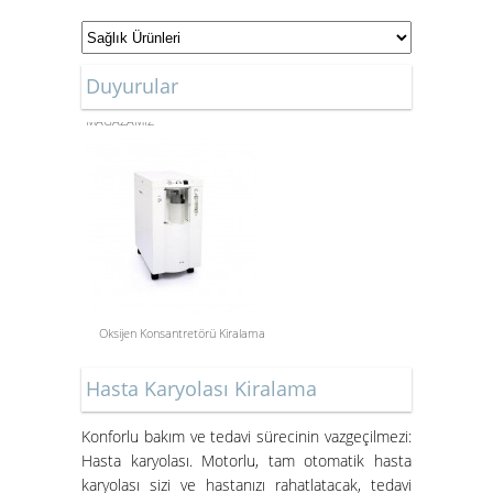
Duyurular
ONLİNE ALIŞVERİŞ
MAĞAZAMIZ
Oksijen Konsantretörü Kiralama
Aspiratör Cihazları: Hayati
Hasta Karyolası Kiralama
Öneme Sahip Bir Araç
Süper Konfor ile Hasta Bakım
Konforlu bakım ve tedavi sürecinin vazgeçilmezi:
Yatakları
Hasta karyolası. Motorlu, tam otomatik hasta
karyolası sizi ve hastanızı rahatlatacak, tedavi